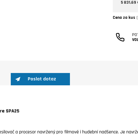
5 831,69 
Cena za kus
(
PO
VO
Poslat dotaz
are SPA25
silovač a procesor navržený pro filmové i hudební nadšence. Je navr