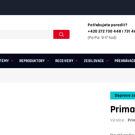
Potřebujete poradit?
+420 272 730 448 | 731 4
(Po-Pa: 9-17 hod)
STÉMY
REPRODUKTORY
RECEIVERY
ZESILOVAČE
PŘEHRÁVAČ
Doprava z
Prima
Výrobce:
Pri