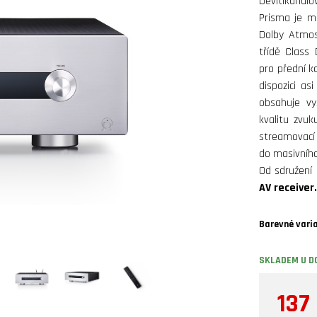
Devítikanál
Prisma je m
Dolby Atmos
třídě Class
pro přední k
dispozici as
obsahuje vy
kvalitu zvu
streamovac
do masivníh
Od sdružení
AV receiver.
Barevné vari
SKLADEM U D
137