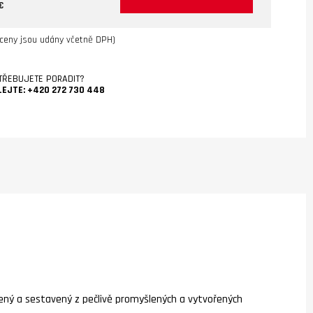
€
ceny jsou udány včetně DPH)
TŘEBUJETE PORADIT?
LEJTE:
+420 272 730 448
žený a sestavený z pečlivě promyšlených a vytvořených