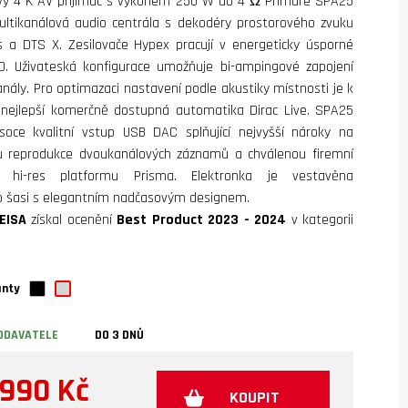
ový 4 K AV přijímač s výkonem 250 W do 4 Ω Primare SPA25
ultikanálová audio centrála s dekodéry prostorového zvuku
 a DTS X. Zesilovače Hypex pracují v energeticky úsporné
 D. Uživateská konfigurace umožňuje bi-ampingové zapojení
anály. Pro optimazaci nastavení podle akustiky místnosti je k
i nejlepší komerčně dostupná automatika Dirac Live. SPA25
soce kvalitní vstup USB DAC splňující nejvyšší nároky na
ku reprodukce dvoukanálových záznamů a chválenou firemní
í hi-res platformu Prisma. Elektronka je vestavěna
o šasi s elegantním nadčasovým designem.
EISA
získal ocenění
Best Product 2023 - 2024
v kategorii
anty
ODAVATELE
DO 3 DNŮ
 990 Kč
KOUPIT