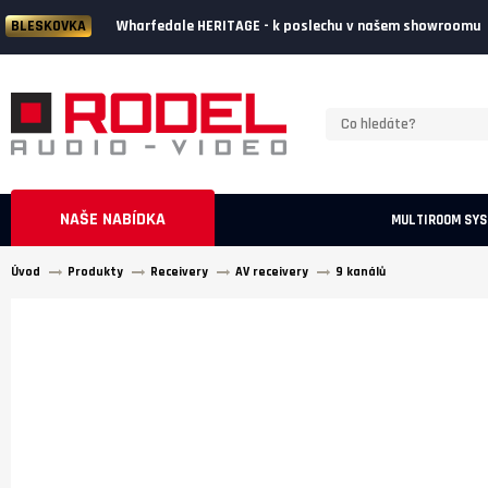
Wharfedale HERITAGE - k poslechu v našem showroomu
BLESKOVKA
NAŠE NABÍDKA
MULTIROOM SY
Úvod
Produkty
Receivery
AV receivery
9 kanálů