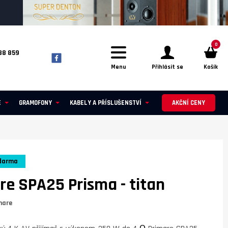
0
88 859
Menu
Přihlásit se
Košík
E
GRAMOFONY
KABELY A PŘÍSLUŠENSTVÍ
AKČNÍ CENY
darma
re SPA25 Prisma
- titan
mare