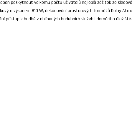
hopen poskytnout velkému počtu uživatelů nejlepší zážitek ze sledov
celkovým výkonem 810 W, dekódování prostorových formátů Dolby Atmos 
 přístup k hudbě z oblíbených hudebních služeb i domácího úložiště.