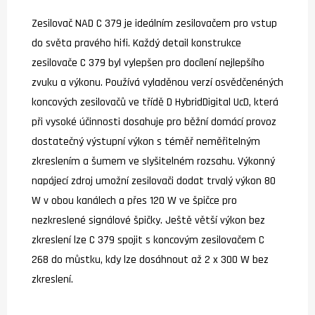
Zesilovač NAD C 379 je ideálním zesilovačem pro vstup
do světa pravého hifi. Každý detail konstrukce
zesilovače C 379 byl vylepšen pro docílení nejlepšího
zvuku a výkonu. Používá vyladěnou verzí osvědčenéných
koncových zesilovačů ve třídě D HybridDigital UcD, která
při vysoké účinnosti dosahuje pro běžní domácí provoz
dostatečný výstupní výkon s téměř neměřitelným
zkreslením a šumem ve slyšitelném rozsahu. Výkonný
napájecí zdroj umožní zesilovači dodat trvalý výkon 80
W v obou kanálech a přes 120 W ve špičce pro
nezkreslené signálové špičky. Ještě větší výkon bez
zkreslení lze C 379 spojit s koncovým zesilovačem C
268 do můstku, kdy lze dosáhnout až 2 x 300 W bez
zkreslení.