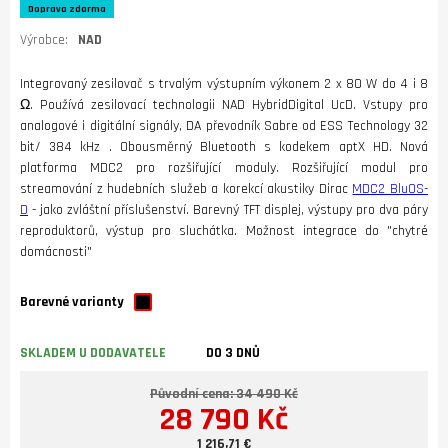
Doprava zdarma
Výrobce:
NAD
Integrovaný zesilovač s trvalým výstupním výkonem 2 x 80 W do 4 i 8
Ω. Používá zesilovací technologii NAD HybridDigital UcD. Vstupy pro
analogové i digitální signály, DA převodník Sabre od ESS Technology 32
bit/ 384 kHz . Obousměrný Bluetooth s kodekem aptX HD. Nová
platforma MDC2 pro rozšiřující moduly. Rozšiřující modul pro
streamování z hudebních služeb a korekcí akustiky Dirac
MDC2 BluOS-
D
- jako zvláštní příslušenství. Barevný TFT displej, výstupy pro dva páry
reproduktorů, výstup pro sluchátka. Možnost integrace do "chytré
domácnosti"
Barevné varianty
SKLADEM U DODAVATELE
DO 3 DNŮ
Původní cena: 34 490 Kč
28 790 Kč
1 216,71 €