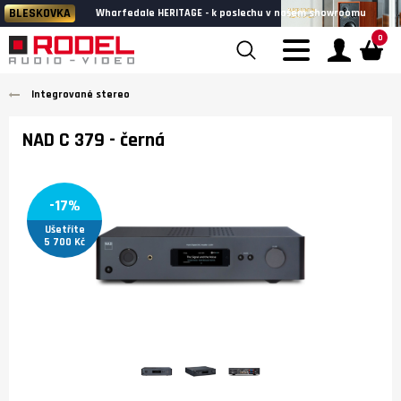
BLESKOVKA
Wharfedale HERITAGE - k poslechu v našem showroomu
0
Integrované stereo
NAD C 379
- černá
-17%
Ušetříte
5 700 Kč