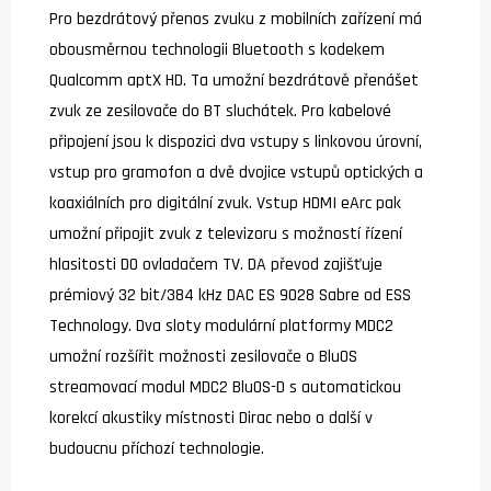
Pro bezdrátový přenos zvuku z mobilních zařízení má
obousměrnou technologii Bluetooth s kodekem
Qualcomm aptX HD. Ta umožní bezdrátově přenášet
zvuk ze zesilovače do BT sluchátek. Pro kabelové
připojení jsou k dispozici dva vstupy s linkovou úrovní,
vstup pro gramofon a dvě dvojice vstupů optických a
koaxiálních pro digitální zvuk. Vstup HDMI eArc pak
umožní připojit zvuk z televizoru s možností řízení
hlasitosti DO ovladačem TV. DA převod zajišťuje
prémiový 32 bit/384 kHz DAC ES 9028 Sabre od ESS
Technology. Dva sloty modulární platformy MDC2
umožní rozšířit možnosti zesilovače o BluOS
streamovací modul MDC2 BluOS-D s automatickou
korekcí akustiky místnosti Dirac nebo o další v
budoucnu příchozí technologie.