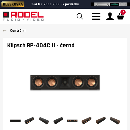
BLESKOVKA
T+A MP 2000 R G3 - k poslechu
0
Centrální
Klipsch RP-404C II
- černá