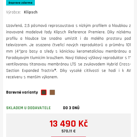
Doprava zdarma
Výrobce:
Klipsch
Uzavřená, 2,5 pásmová reprosoustava s nízkým profilem a hloubkou z
inovované modelové řady Klipsch Reference Premiere. Díky nízkému
profilu a hloubce lze snadno umístit i do malého prostoru pod
televizorem. Je osazena čtveřicí nových reproduktorů o průměru 101
mm (4")pro basy a sředy s kónickou kerametalickou membránou a
Faradayovým tlumícím kroužkem. Nový tlakový výškový reproduktor s 1"
ventilovanou titanovou membránou LTS se zvukovodem Hybrid Cross-
Section Expanded Tractrix®. Díky vysoké citlivosti se hodí i k AV
receiveru s menším výkonem.
Barevné varianty
SKLADEM U DODAVATELE
DO 3 DNŮ
13 490 Kč
570,11 €