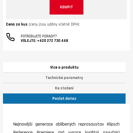
KOUPIT
Cena za kus
(ceny jsou udány včetně DPH)
POTŘEBUJETE PORADIT?
VOLEJTE:
+420 272 730 448
Více o produktu
Technické parametry
Ke stažení
Poslat dotaz
Nejnovější generace oblíbených reprosoustav Klipsch
Reference Premiere má vysoce kvalitní ozvučnici