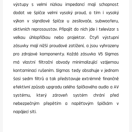
výstupy s velmi nízkou impedancí mají schopnost
dodat ve špičce velmi vysoký proud, a tím i vysoký
výkon v signálové špičce u zesilovače, subwooferu,
aktivních reprosoustav. Připojit do nich jde i televizor s
velkou úhlopříčkou nebo projektor. Čtyři výstupní
zásuvky mají nižší proudové zatížení, a jsou vyhrazeny
pro zdrojové komponenty. Každá zásuvka V5 Sigmas
má vlastní filtrační obvody minimalizující vzájemou
kontaminaci rušením. Sigmas tedy obsahuje v jednom
šasi sedm filtrů a tak představuje extrémně finančně
efektivní způsob upgradu celého špičkového audio a AV
systému, který zároveň systém chrání před
nebezpečným přepětím a napěťovým špičkám v
napájecí síti.