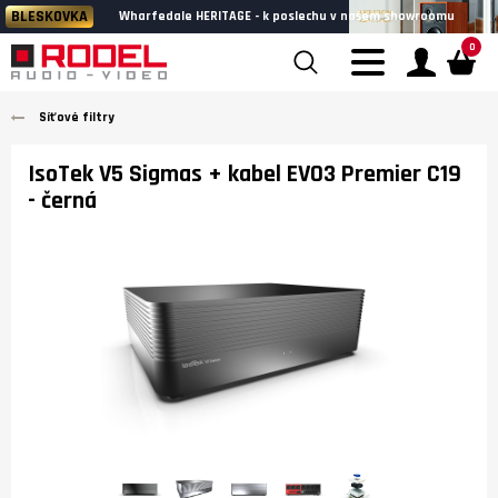
BLESKOVKA
Wharfedale HERITAGE - k poslechu v našem showroomu
0
Síťové filtry
IsoTek V5 Sigmas + kabel EVO3 Premier C19
- černá