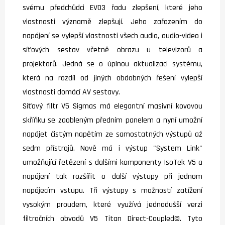
svému předchůdci EVO3 řadu zlepšení, které jeho
vlastnosti významě zlepšují. Jeho zařazením do
napájení se vylepší vlastnosti všech audio, audio-video i
síťových sestav včetně obrazu u televizorů a
projektorů. Jedná se o úplnou aktualizaci systému,
která na rozdíl od jiných obdobných řešení vylepší
vlastnosti domácí AV sestavy.
Síťový filtr V5 Sigmas má elegantní masivní kovovou
skříňku se zaobleným předním panelem a nyní umožní
napájet čistým napětím ze samostatných výstupů až
sedm přístrojů. Nově má i výstup "System Link"
umožňující řetězení s dalšími komponenty IsoTek V5 a
napájení tak rozšířit o další výstupy při jednom
napájecím vstupu. Tři výstupy s možností zatížení
vysokým proudem, které využívá jednodušší verzi
filtračních obvodů V5 Titan Direct-Coupled©. Tyto