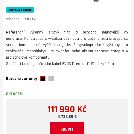
Doprava zdarma
Výrobce:
IsoTek
Referenční výkonný síťový filtr a ochrana nejnovější V5
generace. Konstrukce s vysokou účinností pro optimalizaci provozu až
sedmi komponentů vyšší kategorie, 3 vysokoprodové výstupy pro
zesilovače, monobloky/ , subwoofer nebo aktivní reprosoustavy a 4
pro zdrojové komponenty.
Součástí balení je přívodní kabel EVO3 Premier C 19 délky 1,5 m
Barevné varianty
SKLADEM
111 990 Kč
4 732,89 €
KOUPIT