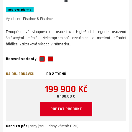
Doprava zdarma
Výrobce:
Fischer & Fischer
Dvoupásmová sloupová reprosoustava High-End kategorie, osazená
špičkovými měniči. Nekompromisní ozvučnice z masivní přírodní
břidlice. Zakázková výroba v Německu..
Barevné varianty
NA OBJEDNÁVKU
DO 2 TÝDNŮ
199 900 Kč
8 100,00 €
POPTAT PRODUKT
Cena za pár
(ceny jsou udány včetně DPH)