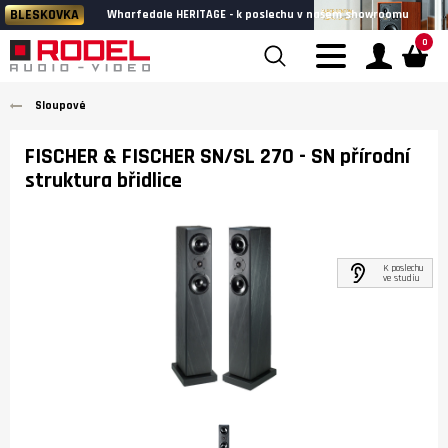
BLESKOVKA
Wharfedale HERITAGE - k poslechu v našem showroomu
0
Sloupové
FISCHER & FISCHER SN/SL 270
- SN přírodní
struktura břidlice
K poslechu
ve studiu