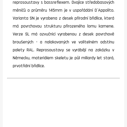
reprosoustavy s bassreflexem. Dvojice středobasových
měničů o průměru 145mm je v uspořádání D´Appolito.
Varianta SN je vyrobena z desek přírodní břidlice, která
má povrchovou strukturu přirozeného lomu kamene.
Verze SL má ozvučnici vyrobenou z desek povrchově
broušených - a nalakovaných ve volitelném odstínu
palety RAL. Reprosoustavy se vyrábějí na zakázku v
Německu, materiálem skeletu je půl miliardy let stará,
prvotřídní břidlice.