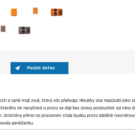
Poslat dotaz
osti a ceně mají zvuk, který vás překvapí. Hloubky sice nepůsobí jako ze
 kterého nic nevyčnívá a proto se dají bez únavy poslouchat od rána 
ch. Umístěny přímo na pracovním stole budou proto ideálně nasměrová
inovaly peněženku.