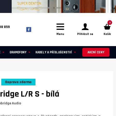
0
88 859
Menu
Přihlásit se
Košík
E
GRAMOFONY
KABELY A PŘÍSLUŠENSTVÍ
AKČNÍ CENY
Doprava zdarma
idge L/R S
- bílá
bridge Audio