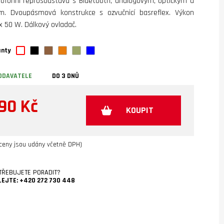
eofonní reprosoustava s Bluetooth, analogovým, optickým a
. Dvoupásmová konstrukce s ozvučnicí basreflex. Výkon
 x 50 W. Dálkový ovladač.
anty
ODAVATELE
DO 3 DNŮ
990 Kč
KOUPIT
ceny jsou udány včetně DPH)
TŘEBUJETE PORADIT?
LEJTE:
+420 272 730 448