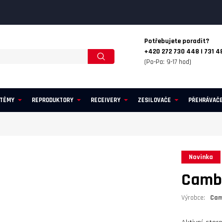
Potřebujete poradit?
+420 272 730 448 | 731 4
(Po-Pa: 9-17 hod)
STÉMY
REPRODUKTORY
RECEIVERY
ZESILOVAČE
PŘEHRÁVAČ
Novinka
Cambr
Výrobce:
Cam