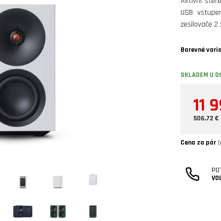
Aktivní ster
USB vstupem
zesilovače 2
Barevné vari
SKLADEM U D
11 
506,72 €
Cena za pár
(
PO
VO