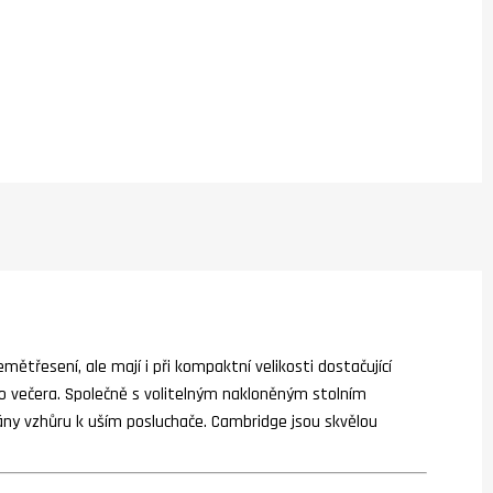
mětřesení, ale mají i při kompaktní velikosti dostačující
do večera. Společně s volitelným nakloněným stolním
ny vzhůru k uším posluchače. Cambridge jsou skvělou