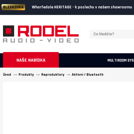
Wharfedale HERITAGE - k poslechu v našem showroomu
BLESKOVKA
NAŠE NABÍDKA
MULTIROOM SY
Úvod
Produkty
Reproduktory
Aktivní / Bluetooth