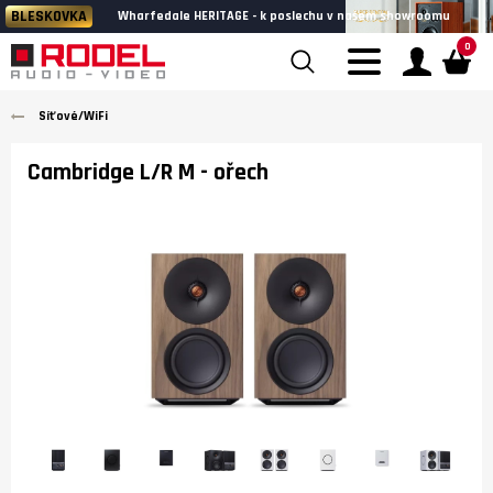
BLESKOVKA
Wharfedale HERITAGE - k poslechu v našem showroomu
0
Síťové/WiFi
Cambridge L/R M
- ořech