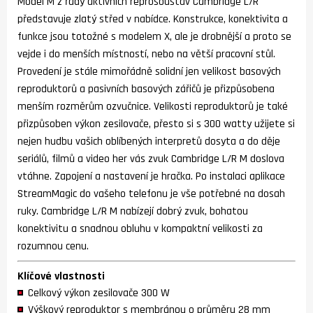
Model M z řady aktivních reprosoustav Cambridge L/R
představuje zlatý střed v nabídce. Konstrukce, konektivita a
funkce jsou totožné s modelem X, ale je drobnější a proto se
vejde i do menších místností, nebo na větší pracovní stůl.
Provedení je stále mimořádně solidní jen velikost basových
reproduktorů a pasivních basových zářičů je přizpůsobena
menším rozměrům ozvučnice. Velikosti reproduktorů je také
přizpůsoben výkon zesilovače, přesto si s 300 watty užijete si
nejen hudbu vašich oblíbených interpretů dosyta a do děje
seriálů, filmů a video her vás zvuk Cambridge L/R M doslova
vtáhne. Zapojení a nastavení je hračka. Po instalaci aplikace
StreamMagic do vašeho telefonu je vše potřebné na dosah
ruky. Cambridge L/R M nabízejí dobrý zvuk, bohatou
konektivitu a snadnou obluhu v kompaktní velikosti za
rozumnou cenu.
Klíčové vlastnosti
Celkový výkon zesilovače 300 W
Výškový reproduktor s membránou o průměru 28 mm