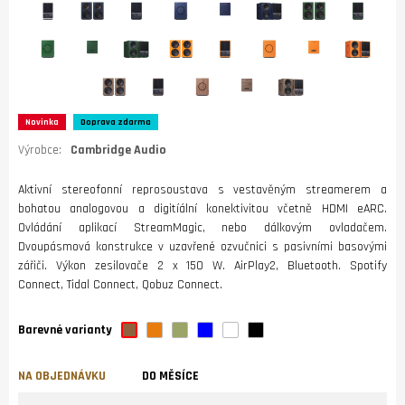
Novinka
Doprava zdarma
Výrobce:
Cambridge Audio
Aktivní stereofonní reprosoustava s vestavěným streamerem a
bohatou analogovou a digitíální konektivitou včetně HDMI eARC.
Ovládání aplikací StreamMagic, nebo dálkovým ovladačem.
Dvoupásmová konstrukce v uzavřené ozvučnici s pasivními basovými
zářiči. Výkon zesilovače 2 x 150 W. AirPlay2, Bluetooth. Spotify
Connect, Tidal Connect, Qobuz Connect.
Barevné varianty
NA OBJEDNÁVKU
DO MĚSÍCE