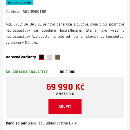
Doprava zdarma
Výrobce:
AUDIOVECTOR
AUDIOVECTOR QR3 SE je nová generace sloupové, dvou a půl pásmové
reprosoustavy se spodním basreflexem. Stejně jako všechny
reprosoustavy Audiovector je celá od návrhu, lakování po kompletaci
vyrobena v Dánsku.
Barevné varianty
SKLADEM U DODAVATELE
DO 3 DNŮ
69 990 Kč
2 957,90 €
KOUPIT
Cena za pár
(ceny jsou udány včetně DPH)