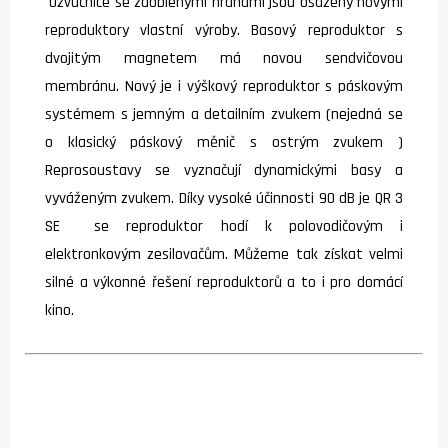
Ozvučnice se zaoblenými hranami jsou osazeny novými
reproduktory vlastní výroby. Basový reproduktor s
dvojitým magnetem má novou sendvičovou
membránu. Nový je i výškový reproduktor s páskovým
systémem s jemným a detailním zvukem (nejedná se
o klasický páskový měnič s ostrým zvukem )
Reprosoustavy se vyznačují dynamickými basy a
vyváženým zvukem. Díky vysoké účinnosti 90 dB je QR 3
SE se reproduktor hodí k polovodičovým i
elektronkovým zesilovačům. Můžeme tak získat velmi
silné a výkonné řešení reproduktorů a to i pro domácí
kino.