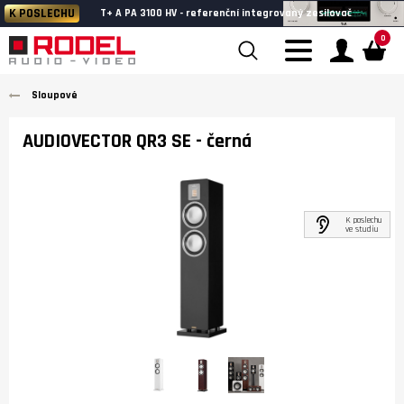
K POSLECHU
T+ A PA 3100 HV - referenční integrovaný zesilovač
0
Sloupové
AUDIOVECTOR QR3 SE
- černá
K poslechu
ve studiu