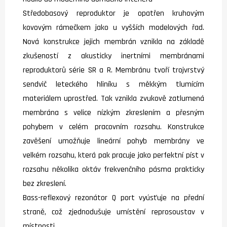
Středobasový reproduktor je opatřen kruhovým
kovovým rámečkem jako u vyšších modelových řad.
Nová konstrukce jejich membrán vznikla na základě
zkušeností z akusticky inertními membránami
reproduktorů série SR a R. Membránu tvoří trojvrstvý
sendvič leteckého hliníku s měkkým tlumícím
materiálem uprostřed. Tak vznikla zvukově zatlumená
membrána s velice nízkým zkreslením a přesným
pohybem v celém pracovním rozsahu. Konstrukce
zavěšení umožňuje lineární pohyb membrány ve
velkém rozsahu, která pak pracuje jako perfektní píst v
rozsahu několika oktáv frekvenčního pásma prakticky
bez zkreslení.
Bass-reflexový rezonátor Q port vyúsťuje na přední
straně, což zjednodušuje umístění reprosoustav v
místnosti.