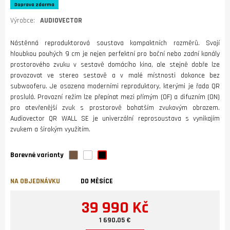
Doprava zdarma
Výrobce:
AUDIOVECTOR
Nástěnná reproduktorová soustava kompaktních rozměrů. Svojí
hloubkou pouhých 9 cm je nejen perfektní pro boční nebo zadní kanály
prostorového zvuku v sestavě domácího kina, ale stejně dobře lze
provozovat ve stereo sestavě a v malé místnosti dokonce bez
subwooferu. Je osazena moderními reproduktory, kterými je řada QR
proslulá. Provozní režim lze přepínat mezi přímým (OF) a difuzním (ON)
pro otevřenější zvuk s prostorově bohatším zvukovým obrazem.
Audiovector QR WALL SE je univerzální reprosoustava s vynikajím
zvukem a širokým využitím.
Barevné varianty
NA OBJEDNÁVKU
DO MĚSÍCE
39 990 Kč
1 690,05 €