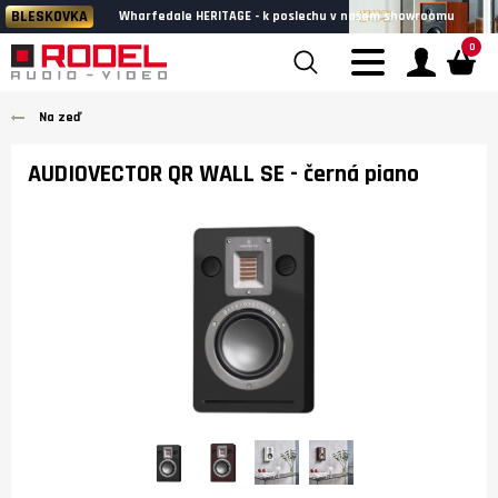
BLESKOVKA
Wharfedale HERITAGE - k poslechu v našem showroomu
0
Na zeď
AUDIOVECTOR QR WALL SE
- černá piano