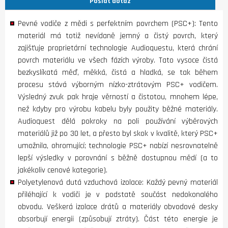
Poslat dotaz
Pevné vodiče z mědi s perfektním povrchem (PSC+): Tento
materiál má totiž nevídaně jemný a čistý povrch, který
zajišťuje proprietární technologie Audioquestu, která chrání
povrch materiálu ve všech fázích výroby. Tato vysoce čistá
bezkyslíkatá měď, měkká, čistá a hladká, se tak během
procesu stává výborným nízko-ztrátovým PSC+ vodičem.
Výsledný zvuk pak hraje věrností a čistotou, mnohem lépe,
než kdyby pro výrobu kabelu byly použity běžné materiály.
Audioquest dělá pokroky na poli používání výběrových
materiálů již po 30 let, a přesto byl skok v kvalitě, který PSC+
umožnila, ohromující; technologie PSC+ nabízí nesrovnatelně
lepší výsledky v porovnání s běžně dostupnou mědí (a to
jakékoliv cenové kategorie).
Polyetylenová dutá vzduchová izolace: Každý pevný materiál
přiléhající k vodiči je v podstatě součást nedokonalého
obvodu. Veškerá izolace drátů a materiály obvodové desky
absorbují energii (způsobují ztráty). Část této energie je