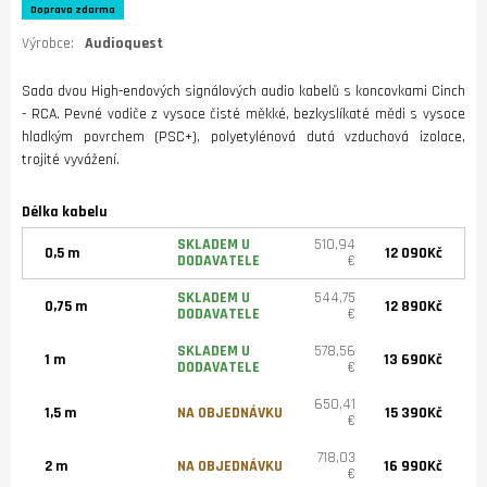
Doprava zdarma
Výrobce:
Audioquest
Sada dvou High-endových signálových audio kabelů s koncovkami Cinch
- RCA. Pevné vodiče z vysoce čisté měkké, bezkyslíkaté mědi s vysoce
hladkým povrchem (PSC+), polyetylénová dutá vzduchová izolace,
trojité vyvážení.
Délka kabelu
SKLADEM U
510,94
0,5 m
12 090Kč
DODAVATELE
€
SKLADEM U
544,75
0,75 m
12 890Kč
DODAVATELE
€
SKLADEM U
578,56
1 m
13 690Kč
DODAVATELE
€
650,41
1,5 m
NA OBJEDNÁVKU
15 390Kč
€
718,03
2 m
NA OBJEDNÁVKU
16 990Kč
€