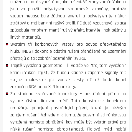
uložena a poté vypuštěna jako rušení. Všechny vodiče Yukonu
jsou za použití polyetylenu vzduchově izolovány, protože
vzduch neabsorbuje žádnou energii a polyetylen je nízko-
ztrátový a má benigní rušivý profil. PE dutá vzduchová izolace
způsobuje mnohem menší rušivý efekt, který je jinak běžný u
jiných materiálů.
Systém tří karbonových vrstev pro odvod přebytečného
hluku (NDS): dokonale odstíní rušení přenášené na uzemnění
přístrojů a tak zabrání pozměnění zvuku.
Trojitě vyvážená geometrie: Tři vodiče ve "trojitém vyvážení"
kabelu Yukon zajistí, že budou kladné i záporné signály mít
stejné málo-zkreslující vodivé cesty ať už bude kabel
zakončen RCA nebo XLR konektory.
Za studena svařované konektory – postříbření přímo na
vysoce čistou fialovou měď: Tato konstrukce konektoru
umožňuje připojení postrádající pájení, které je běžným
zdrojem rušení. Vzhledem k tomu, že pozemní schránky jsou
vyražené namísto obráběné, kov může být vybrán právě pro
nízké rušení namísto obrabitelnosti. Fialová měď nabízí