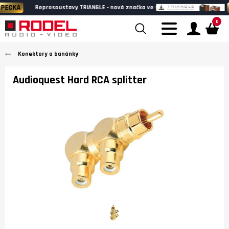
BLESKOVKA
udiu
Wharfedale HERITAGE - k poslechu v n
0
Konektory a banánky
Audioquest Hard RCA splitter