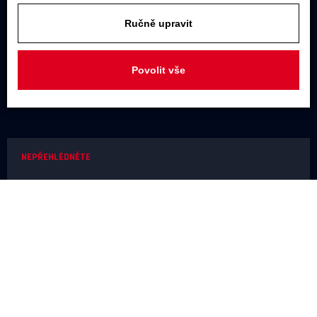
U Továren 261/27, 102 00 Praha 10,
Ručně upravit
Hostivař
JAKÝKOLIV DOTAZ
Povolit vše
+420 731 488 859
(9:00 - 17:00)
info@rodel-audio.cz
NEPŘEHLÉDNĚTE
Naše realizace
Magazín
Poradna
Výrobci
NEŽ OBJEDNÁTE
Doprava a platba
O nákupu