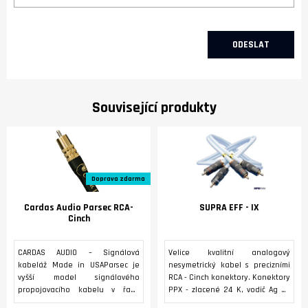
Související produkty
Doprava zdarma
Cardas Audio Parsec RCA-
SUPRA EFF - IX
Cinch
CARDAS AUDIO – Signálová
Velice kvalitní analogový
kabeláž Made in USAParsec je
nesymetrický kabel s precizními
vyšší model signálového
RCA - Cinch konektory. Konektory
propojovacího kabelu v řadě
PPX - zlacené 24 K, vodič Ag pl.
Cardas Cross. Použtá
OFC, dielekrikum PE, stínění