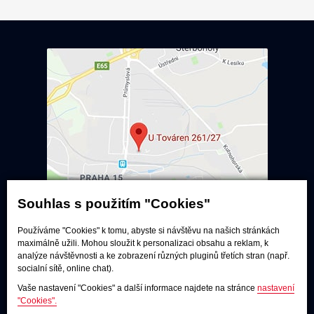
Souhlas s použitím "Cookies"
Používáme "Cookies" k tomu, abyste si návštěvu na našich stránkách
Poslechové studio
maximálně užili. Mohou sloužit k personalizaci obsahu a reklam, k
analýze návštěvnosti a ke zobrazení různých pluginů třetích stran (např.
socialní sítě, online chat).
Po - pá:
9:00 - 12:00 / 13:00 - 17:00
So:
dle dohody
Vaše nastavení "Cookies" a další informace najdete na stránce
nastavení
"Cookies".
Adresa