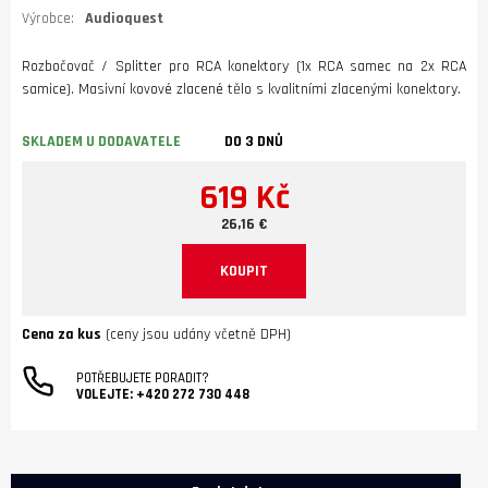
Výrobce:
Audioquest
Rozbočovač / Splitter pro RCA konektory (1x RCA samec na 2x RCA
samice). Masivní kovové zlacené tělo s kvalitními zlacenými konektory.
SKLADEM U DODAVATELE
DO 3 DNŮ
619 Kč
26,16 €
KOUPIT
Cena za kus
(ceny jsou udány včetně DPH)
POTŘEBUJETE PORADIT?
VOLEJTE:
+420 272 730 448