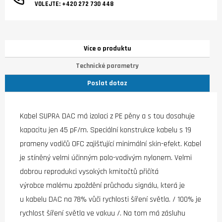
VOLEJTE:
+420 272 730 448
Více o produktu
Technické parametry
Poslat dotaz
Kabel SUPRA DAC má izolaci z PE pěny a s tou dosahuje
kapacitu jen 45 pF/m. Speciální konstrukce kabelu s 19
prameny vodičů OFC zajišťující minimální skin-efekt. Kabel
je stíněný velmi účinným polo-vodivým nylonem. Velmi
dobrou reprodukci vysokých kmitočtů přičítá
výrobce malému zpoždění průchodu signálu, která je
u kabelu DAC na 78% vůči rychlosti šíření světla. / 100% je
rychlost šíření světla ve vakuu /. Na tom má zásluhu