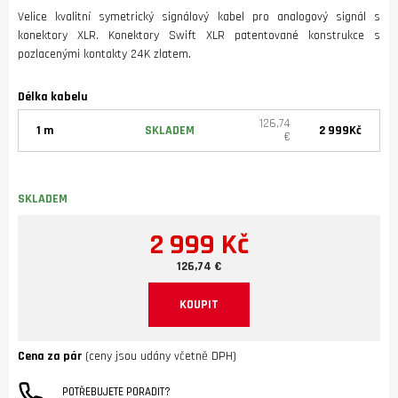
Velice kvalitní symetrický signálový kabel pro analogový signál s
konektory XLR. Konektory Swift XLR patentované konstrukce s
pozlacenými kontakty 24K zlatem.
Délka kabelu
126,74
1 m
SKLADEM
2 999Kč
€
SKLADEM
2 999 Kč
126,74 €
KOUPIT
Cena za pár
(ceny jsou udány včetně DPH)
POTŘEBUJETE PORADIT?