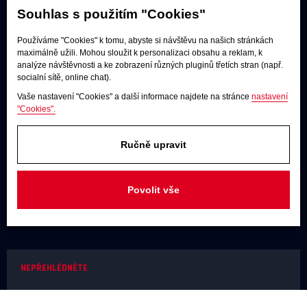
Souhlas s použitím "Cookies"
Používáme "Cookies" k tomu, abyste si návštěvu na našich stránkách
Poslechové studio
maximálně užili. Mohou sloužit k personalizaci obsahu a reklam, k
analýze návštěvnosti a ke zobrazení různých pluginů třetích stran (např.
Po - pá:
9:00 - 12:00 / 13:00 - 17:00
socialní sítě, online chat).
So:
dle dohody
Vaše nastavení "Cookies" a další informace najdete na stránce
nastavení
"Cookies".
Adresa
U Továren 261/27, 102 00 Praha 10,
Hostivař
Ručně upravit
JAKÝKOLIV DOTAZ
Povolit vše
+420 731 488 859
(9:00 - 17:00)
info@rodel-audio.cz
NEPŘEHLÉDNĚTE
Naše realizace