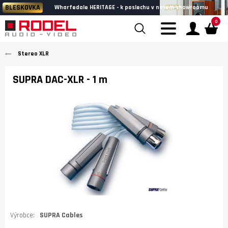
BLESKOVKA
Wharfedale HERITAGE - k poslechu v našem showroomu
0
Stereo XLR
SUPRA DAC-XLR
- 1 m
Výrobce:
SUPRA Cables