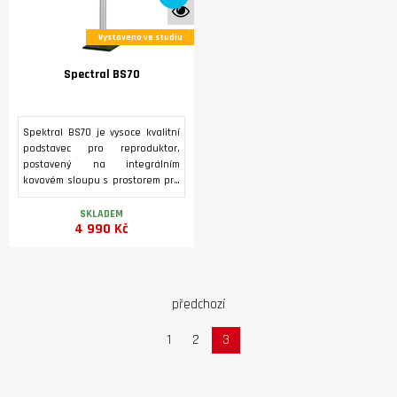
K vidění ve studiu
Vystaveno ve studiu
Spectral BS70
Spektral BS70 je vysoce kvalitní
podstavec pro reproduktor,
postavený na integrálním
kovovém sloupu s prostorem pro
protažení kabelů.
SKLADEM
4 990 Kč
předchozí
1
2
3