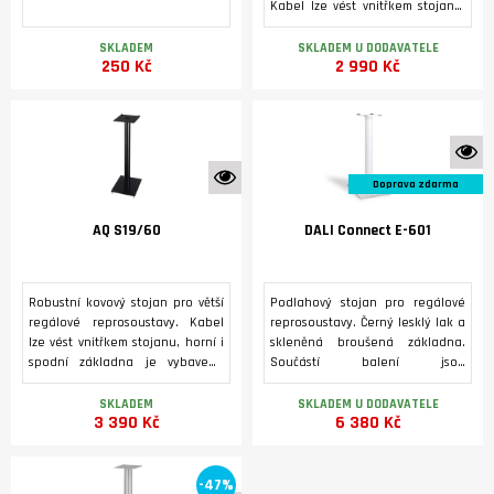
Kabel lze vést vnitřkem stojanu,
horní i spodní základna je
vybavena hroty.2 stojany v
SKLADEM
SKLADEM U DODAVATELE
250 Kč
2 990 Kč
balení
K 
K vidění ve studiu
Doprava zdarma
AQ S19/60
DALI Connect E-601
Robustní kovový stojan pro větší
Podlahový stojan pro regálové
regálové reprosoustavy. Kabel
reprosoustavy. Černý lesklý lak a
lze vést vnitřkem stojanu, horní i
skleněná broušená základna.
spodní základna je vybavena
Součástí balení jsou
hroty. 2 stojany v balení.
odhmotňovací hroty a gumové
nožičky.
SKLADEM
SKLADEM U DODAVATELE
3 390 Kč
6 380 Kč
-47%