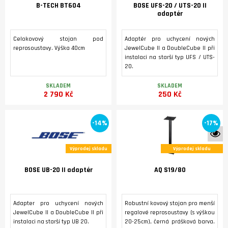
B-TECH BT604
BOSE UFS-20 / UTS-20 II
adaptér
Celokovový stojan pod
Adaptér pro uchycení nových
reprosoustavy. Výška 40cm
JewelCube II a DoubleCube II při
instalaci na starší typ UFS / UTS-
20.
SKLADEM
SKLADEM
2 790 Kč
250 Kč
-14%
-17%
K 
Výprodej skladu
Výprodej skladu
BOSE UB-20 II adaptér
AQ S19/80
Adapter pro uchycení nových
Robustní kovový stojan pro menší
JewelCube II a DoubleCube II při
regalové reprosoustavy (s výškou
instalaci na starší typ UB 20.
20-25cm), černá prášková barva.