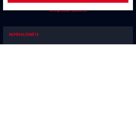
+420 731 488 859
(9:00 - 17:00)
info@rodel-audio.cz
NEPŘEHLÉDNĚTE
Naše realizace
Magazín
Poradna
Výrobci
NEŽ OBJEDNÁTE
Doprava a platba
O nákupu
Poslechové studio
SERVIS A REKLAMACE
Reklamace
Odstoupení od smlouvy