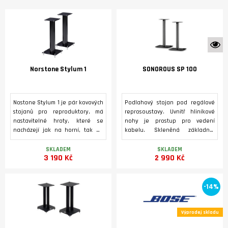
K 
Norstone Stylum 1
SONOROUS SP 100
Nostone Stylum 1 je pár kovových
Podlahový stojan pod regálové
stojanů pro reproduktory, má
reprosoustavy. Uvnitř hliníkové
nastavitelné hroty, které se
nohy je prostup pro vedení
nacházejí jak na horní, tak na
kabelu. Skleněná základna.
dolní desce. Systém tak
Součástí balení jsou silikonové a
garantuje nejlepší výkony
kovové hroty.
SKLADEM
SKLADEM
3 190 Kč
2 990 Kč
reproduktorů. Pro snížení
rezonanční frekvence můžete
nasypat písek do vnitřku hlavní
trubky. Repro kabely je možno
-14%
vést uvnitřkem sloupku. Nosnost
každého stojanu je 50 kg.
Výprodej skladu