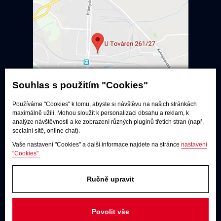
Souhlas s použitím "Cookies"
Používáme "Cookies" k tomu, abyste si návštěvu na našich stránkách
maximálně užili. Mohou sloužit k personalizaci obsahu a reklam, k
Poslechové studio
analýze návštěvnosti a ke zobrazení různých pluginů třetích stran (např.
socialní sítě, online chat).
Po - pá:
9:00 - 12:00 / 13:00 - 17:00
Vaše nastavení "Cookies" a další informace najdete na stránce
nastavení
So:
dle dohody
"Cookies".
Adresa
U Továren 261/27, 102 00 Praha 10,
Ručně upravit
Hostivař
JAKÝKOLIV DOTAZ
Povolit vše