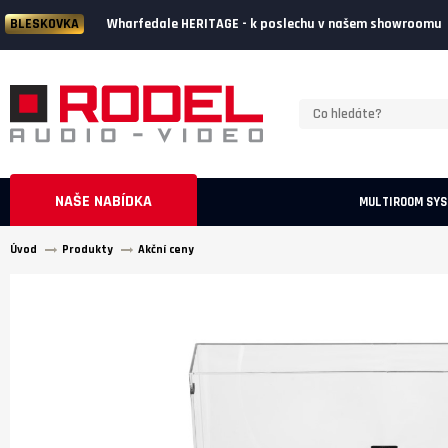
Wharfedale HERITAGE - k poslechu v našem showroomu
BLESKOVKA
NAŠE NABÍDKA
MULTIROOM SY
Úvod
Produkty
Akční ceny