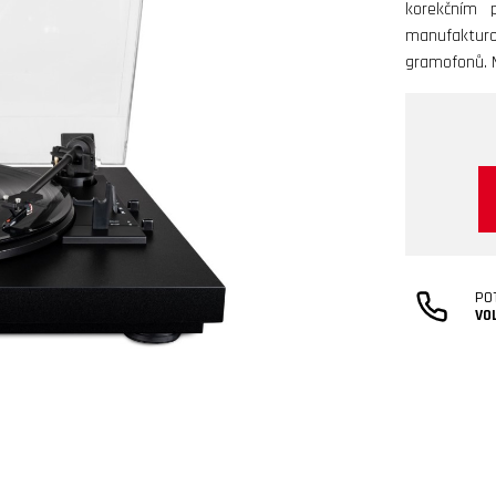
korekčním 
manufaktur
gramofonů. M
PO
VO