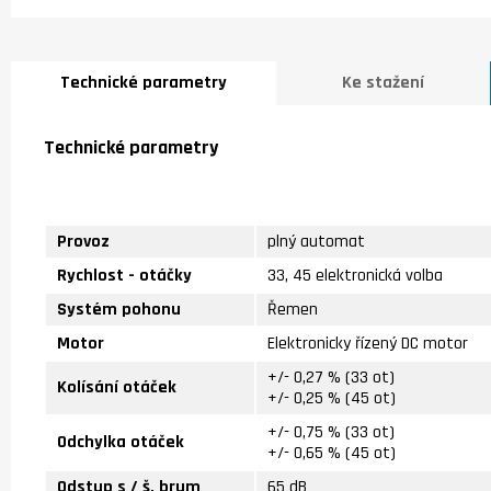
Technické parametry
Ke stažení
Technické parametry
Provoz
plný automat
Rychlost - otáčky
33, 45 elektronická volba
Systém pohonu
Řemen
Motor
Elektronicky řízený DC motor
+/- 0,27 % (33 ot)
Kolísání otáček
+/- 0,25 % (45 ot)
+/- 0,75 % (33 ot)
Odchylka otáček
+/- 0,65 % (45 ot)
Odstup s / š, brum
65 dB