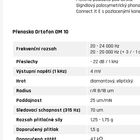
Signálový polosymetrický phono
Connect it E s pozlacenými kon
Přenoska Ortofon OM 10
20 - 24 000 Hz
Frekvenční rozsah
20 - 20 000 Hz (+ 3 / - 1 
Přeslechy
- 22 dB / 1 kHz
Výstupní napětí (1 kHz)
4 mV
Hrot
diamantový, eliptický
Radius
r/R 8/18 um
Poddajnost
25 um/mN
Sledovací schopnost (315 Hz)
70 um
Rozsah přítlačné síly
1,25 - 1,75 g
Doporučený přítlak
1,5 g
Doporučená zátěž
47 kΩ