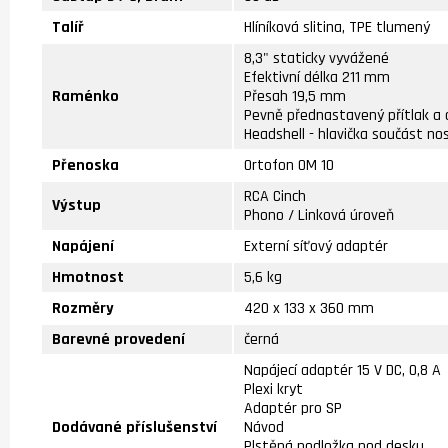
Talíř
Hlíníková slitina, TPE tlumený
8,3" staticky vyvážené
Efektivní délka 211 mm
Raménko
Přesah 19,5 mm
Pevně přednastavený přítlak a 
Headshell - hlavička součást no
Přenoska
Ortofon OM 10
RCA Cinch
Výstup
Phono / Linková úroveň
Napájení
Externí síťový adaptér
Hmotnost
5,6 kg
Rozměry
420 x 133 x 360 mm
Barevné provedení
černá
Napájecí adaptér 15 V DC, 0,8 A
Plexi kryt
Adaptér pro SP
Dodávané příslušenství
Návod
Plstěná podložka pod desku