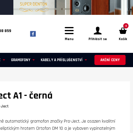
0
88 859
Menu
Přihlásit se
Košík
E
GRAMOFONY
KABELY A PŘÍSLUŠENSTVÍ
AKČNÍ CENY
ect A1
- černá
-Ject
plně automatický gramofon značky Pro-Ject. Je osazen kvalitní
eliptickým hrotem Ortofon OM 10 a je vybaven vypinatelným