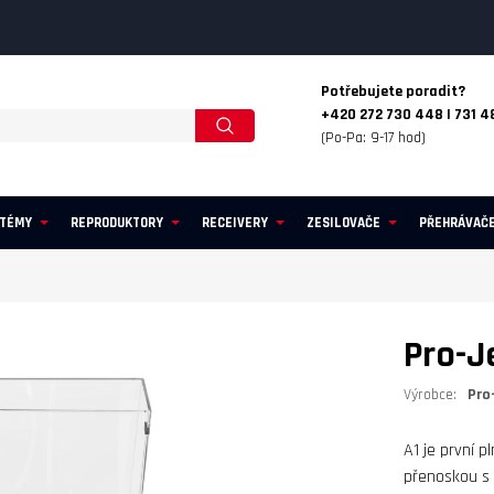
Potřebujete poradit?
+420 272 730 448 | 731 4
(Po-Pa: 9-17 hod)
STÉMY
REPRODUKTORY
RECEIVERY
ZESILOVAČE
PŘEHRÁVAČ
Pro-J
Výrobce:
Pro
A1 je první 
přenoskou s 