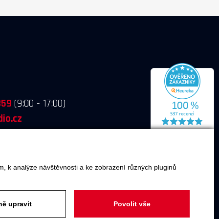
859
(9:00 - 17:00)
io.cz
m, k analýze návštěvnosti a ke zobrazení různých pluginů
ě upravit
Povolit vše
O SPOLEČNOSTI