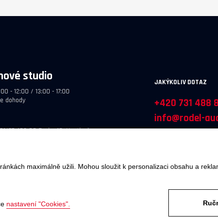
hové studio
JAKÝKOLIV DOTAZ
:00 - 12:00 / 13:00 - 17:00
le dohody
+420 731 488 
info@rodel-aud
61/27, 102 00 Praha 10, Hostivař
ránkách maximálně užili. Mohou sloužit k personalizaci obsahu a rekla
Ručn
ce
nastavení "Cookies".
OBJEDNÁTE
SERVIS A REKLAMACE