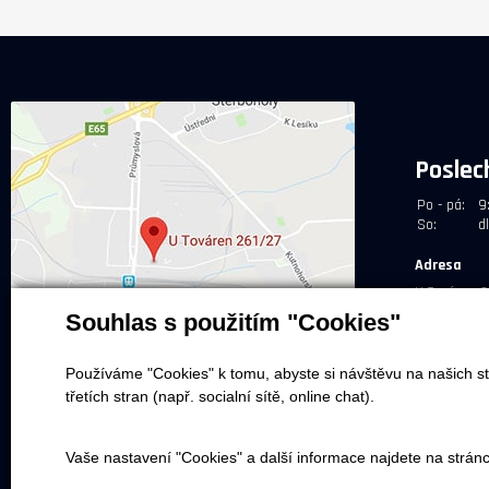
Poslec
Po - pá:
9
So:
d
Adresa
U Továren 2
Souhlas s použitím "Cookies"
Používáme "Cookies" k tomu, abyste si návštěvu na našich st
třetích stran (např. socialní sítě, online chat).
Vaše nastavení "Cookies" a další informace najdete na strán
NEPŘEHLÉDNĚTE
NEŽ 