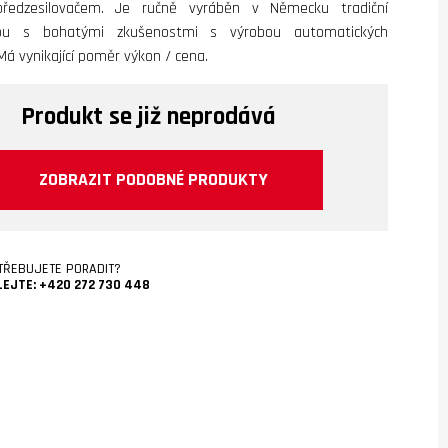
předzesilovačem. Je ručně vyráběn v Německu tradiční
ou s bohatými zkušenostmi s výrobou automatických
á vynikající poměr výkon / cena.
Produkt se již neprodává
ZOBRAZIT PODOBNÉ PRODUKTY
TŘEBUJETE PORADIT?
LEJTE:
+420 272 730 448