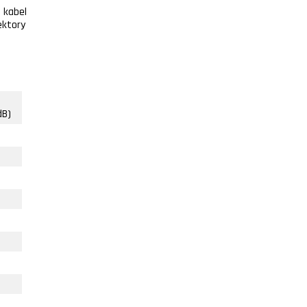
 kabel
ektory
dB)