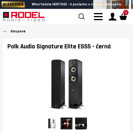
BLESKOVKA
Wharfedale HERITAGE - k poslechu v našem showroomu
0
Sloupové
Polk Audio Signature Elite ES55
- černá