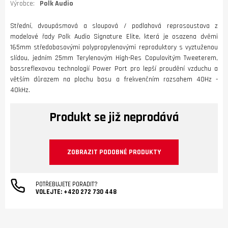
Výrobce:
Polk Audio
Střední, dvoupásmová a sloupová / podlahová reprosoustava z
modelové řady Polk Audio Signature Elite, která je osazena dvěmi
165mm středobasovými polypropylenovými reproduktory s vyztuženou
slídou, jedním 25mm Terylenovým High-Res Copulovitým Tweeterem,
bassreflexovou technologií Power Port pro lepší proudění vzduchu a
větším důrazem na plochu basu a frekvenčním rozsahem 40Hz -
40kHz.
Produkt se již neprodává
ZOBRAZIT PODOBNÉ PRODUKTY
POTŘEBUJETE PORADIT?
VOLEJTE:
+420 272 730 448