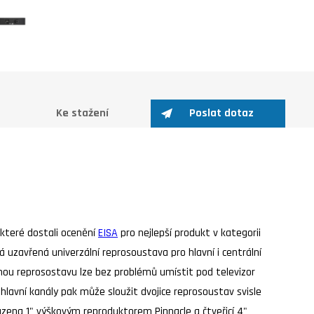
Ke stažení
Poslat dotaz
 které dostali ocenění
EISA
pro nejlepší produkt v kategorii
uzavřená univerzální reprosoustava pro hlavní i centrální
nnou reprosostavu lze bez problémů umístit pod televizor
 hlavní kanály pak může sloužit dvojice reprosoustav svisle
zena 1" výškovým reproduktorem Pinnacle a čtveřicí 4"