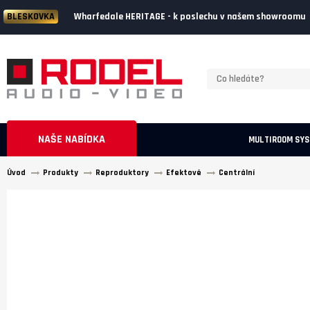
Wharfedale HERITAGE - k poslechu v našem showroomu
BLESKOVKA
NAŠE NABÍDKA
MULTIROOM SY
Úvod
Produkty
Reproduktory
Efektové
Centrální