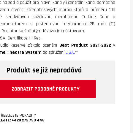
t na zeď a použít pro hlavní kanály i centrální kanál domácího
azená čtveřicí středobasových reproduktorů o průměru 100
e sendvičovou kuželovou membránou Turbine Cone a
reproduktorem s prstencovou membránou 25 mm (1")
g Radiator se špičatým fázovacím nástavcem.
SA. Certifikace Hi-Res.
udio Reserve získala ocenění
Best Product 2021-2022
v
me Theatre System
od sdružení
EISA
.™.
Produkt se již neprodává
ZOBRAZIT PODOBNÉ PRODUKTY
TŘEBUJETE PORADIT?
LEJTE:
+420 272 730 448