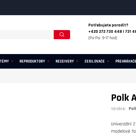
Potřebujete poradit?
+420 272 730 448 | 731 4
(Po-Pa: 9-17 hod)
STÉMY
REPRODUKTORY
RECEIVERY
ZESILOVAČE
PŘEHRÁVAČ
Polk 
Výrobce:
Pol
Univerzální 
modelové řad