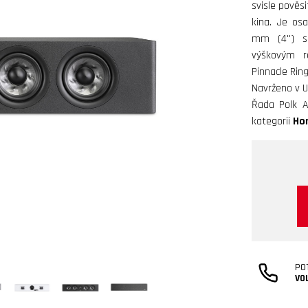
svisle pověsi
kina. Je os
mm (4'') s
výškovým 
Pinnacle Rin
Navrženo v U
Řada Polk A
kategorii
Ho
PO
VO