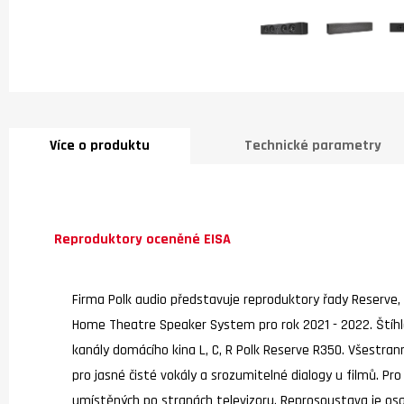
Více o produktu
Technické parametry
Reproduktory oceněné EISA
Firma Polk audio představuje reproduktory řady Reserve,
Home Theatre Speaker System pro rok 2021 - 2022. Štíhlá 
kanály domácího kina L, C, R Polk Reserve R350. Všestra
pro jasné čisté vokály a srozumitelné dialogy u filmů. Pro
umístěných po stranách televizoru. Reprosoustava je osa