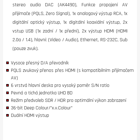
stereo audio DAC (AK4490), Funkce propojení AV
přijímače (PQLS, Zero Signal), 1x analogový výstup RCA, 1x
digitální optický výstup, 1x digitální koaxiální výstup, 2x
vstup USB (1x zadní / 1x přední), 2x výstup HDMI (HDMI
2.0a / 1.4), hlavní: (Video / Audio), Ethernet, RS-232C, Sub
(pouze zvuk).
Vysoce přesný D/A převodník
PQLS zvukový přenos přes HDMI (s kompatibilním přijímačem
AV)
6 vrstvá hlavní deska pro vysoký poměr S/N ratio
Pevná a tichá jednotka UHD BD
Režim předvoleb SDR / HDR pro optimální výkon zobrazení
36-bit Deep Colour/”x.v.Colour”
Duální HDMI výstup