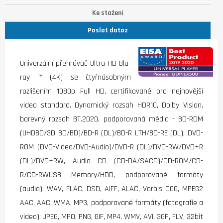
Ke stažení
Poslat dotaz
Univerzální přehrávač Ultra HD Blu-
ray ™ (4K) se čtyřnásobným
rozlišením 1080p Full HD, certifikované pro nejnovější
video standard. Dynamický rozsah HDR10, Dolby Vision,
barevný rozsah BT.2020, podporovaná média - BD-ROM
(UHDBD/3D BD/BD)/BD-R (DL)/BD-R LTH/BD-RE (DL), DVD-
ROM (DVD-Video/DVD-Audio)/DVD-R (DL)/DVD-RW/DVD+R
(DL)/DVD+RW, Audio CD (CD-DA/SACD)/CD-ROM/CD-
R/CD-RWUSB Memory/HDD, podporované formáty
(audio): WAV, FLAC, DSD, AIFF, ALAC, Vorbis OGG, MPEG2
AAC, AAC, WMA, MP3, podporované formáty (fotografie a
video): JPEG, MPO, PNG, GIF, MP4, WMV, AVI, 3GP, FLV, 32bit