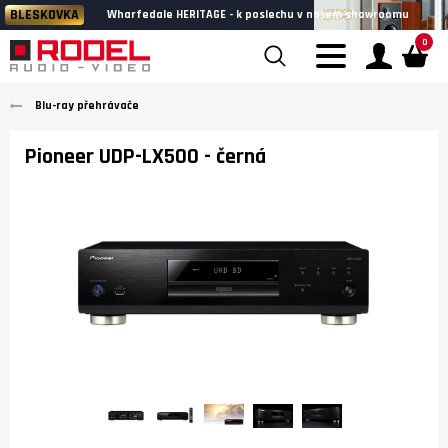
BLESKOVKA
Wharfedale HERITAGE - k poslechu v našem showroomu
0
Blu-ray přehrávače
Pioneer UDP-LX500
- černá