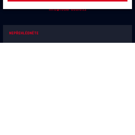
+420 731 488 859
(9:00 - 17:00)
info@rodel-audio.cz
NEPŘEHLÉDNĚTE
Naše realizace
Magazín
Poradna
Výrobci
NEŽ OBJEDNÁTE
Doprava a platba
O nákupu
Poslechové studio
SERVIS A REKLAMACE
Reklamace
Odstoupení od smlouvy