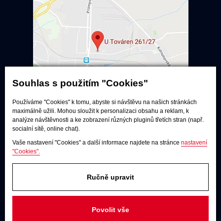
Souhlas s použitím "Cookies"
Používáme "Cookies" k tomu, abyste si návštěvu na našich stránkách
maximálně užili. Mohou sloužit k personalizaci obsahu a reklam, k
Poslechové studio
analýze návštěvnosti a ke zobrazení různých pluginů třetích stran (např.
socialní sítě, online chat).
Po - pá:
9:00 - 12:00 / 13:00 - 17:00
Vaše nastavení "Cookies" a další informace najdete na stránce
nastavení
So:
dle dohody
"Cookies".
Adresa
U Továren 261/27, 102 00 Praha 10,
Ručně upravit
Hostivař
JAKÝKOLIV DOTAZ
Povolit vše