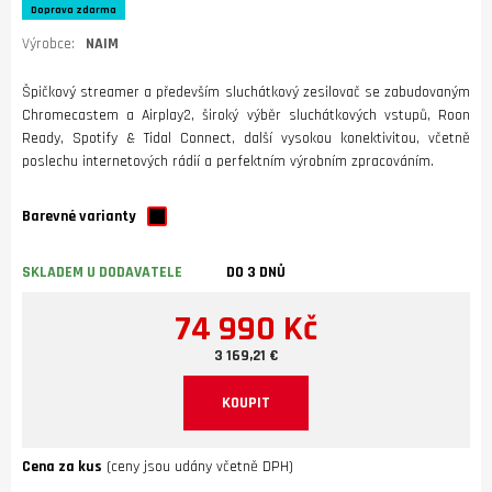
Doprava zdarma
Výrobce:
NAIM
Špičkový streamer a především sluchátkový zesilovač se zabudovaným
Chromecastem a Airplay2, široký výběr sluchátkových vstupů, Roon
Ready, Spotify & Tidal Connect, další vysokou konektivitou, včetně
poslechu internetových rádií a perfektním výrobním zpracováním.
Barevné varianty
SKLADEM U DODAVATELE
DO 3 DNŮ
74 990 Kč
3 169,21 €
KOUPIT
Cena za kus
(ceny jsou udány včetně DPH)