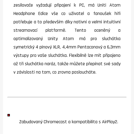
zesilovače vyžadují připojení k PC, má Uniti Atom
Headphone Edice vše co uživatel a fanoušek hifi
potřebuje a to především díky nativní a velmi intuitivní
streamovací platformě. Tento oceněný a
optimalizovaný Unity Atom má pro sluchátka
symetrický 4 pinový XLR, 4,4mm Pentaconový a 6,3mm
výstupy pro vaše sluchátka. Flexibilně lze mít připojeno
až tři sluchátka naráz, takže můžete přepínat své sady
v závislosti na tom, co zrovna posloucháte.
Zabudovaný Chromecast a kompatibilita s AirPlay2.