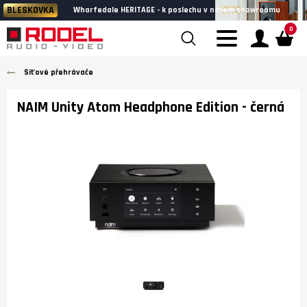
BLESKOVKA
Wharfedale HERITAGE - k poslechu v našem showroomu
0
Síťové přehrávače
NAIM Unity Atom Headphone Edition
- černá