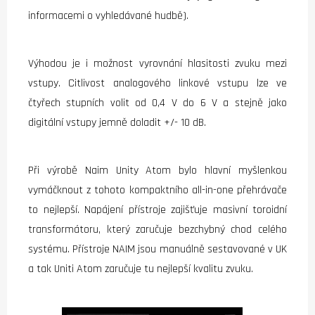
informacemi o vyhledávané hudbě).
Výhodou je i možnost vyrovnání hlasitosti zvuku mezi
vstupy. Citlivost analogového linkové vstupu lze ve
čtyřech stupních volit od 0,4 V do 6 V a stejně jako
digitální vstupy jemně doladit +/- 10 dB.
Při výrobě Naim Unity Atom bylo hlavní myšlenkou
vymáčknout z tohoto kompaktního all-in-one přehrávače
to nejlepší. Napájení přístroje zajišťuje masivní toroidní
transformátoru, který zaručuje bezchybný chod celého
systému. Přístroje NAIM jsou manuálně sestavované v UK
a tak Uniti Atom zaručuje tu nejlepší kvalitu zvuku.