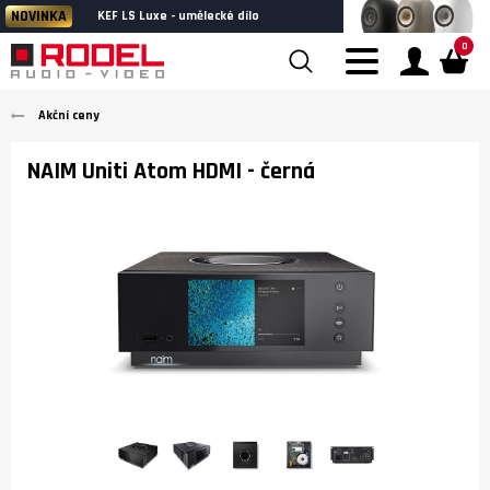
NOVINKA
KEF LS Luxe - umělecké dílo
0
Akční ceny
NAIM Uniti Atom HDMI
- černá