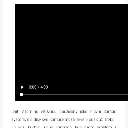
Uniti Atom je většinou používaný jako hlavní domácí
systém, ale díky své kompaktnosti skvěle poslouží třeba i
ve vaší kuchyni nebo kanceláři, kde máte problém s