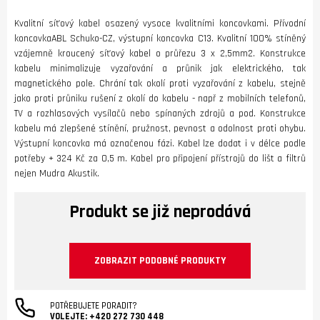
Kvalitní síťový kabel osazený vysoce kvalitními koncovkami. Přívodní
koncovkaABL Schuko-CZ, výstupní koncovka C13. Kvalitní 100% stíněný
vzájemně kroucený síťový kabel o průřezu 3 x 2,5mm2. Konstrukce
kabelu minimalizuje vyzařování a průnik jak elektrického, tak
magnetického pole. Chrání tak okolí proti vyzařování z kabelu, stejně
jako proti průniku rušení z okolí do kabelu - např z mobilních telefonů,
TV a rozhlasových vysílačů nebo spínaných zdrojů a pod. Konstrukce
kabelu má zlepšené stínění, pružnost, pevnost a odolnost proti ohybu.
Výstupní koncovka má označenou fázi. Kabel lze dodat i v délce podle
potřeby + 324 Kč za 0,5 m. Kabel pro připojení přístrojů do lišt a filtrů
nejen Mudra Akustik.
Produkt se již neprodává
ZOBRAZIT PODOBNÉ PRODUKTY
POTŘEBUJETE PORADIT?
VOLEJTE:
+420 272 730 448