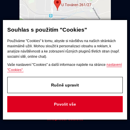
Souhlas s použitím "Cookies"
Používáme "Cookies" k tomu, abyste si návštěvu na našich stránkách
maximálně užili. Mohou sloužit k personalizaci obsahu a reklam, k
Poslechové studio
analýze návštěvnosti a ke zobrazení různých pluginů třetích stran (např.
socialní sítě, online chat).
Po - pá:
9:00 - 12:00 / 13:00 - 17:00
So:
dle dohody
Vaše nastavení "Cookies" a další informace najdete na stránce
nastavení
"Cookies".
Adresa
U Továren 261/27, 102 00 Praha 10,
Ručně upravit
Hostivař
JAKÝKOLIV DOTAZ
Povolit vše
+420 731 488 859
(9:00 - 17:00)
info@rodel-audio.cz