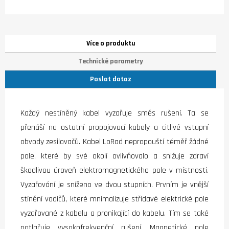
Více o produktu
Technické parametry
Poslat dotaz
Každý nestíněný kabel vyzařuje směs rušení. Ta se
přenáší na ostatní propojovací kabely a citlivé vstupní
obvody zesilovačů. Kabel LoRad nepropouští téměř žádné
pole, které by své okolí ovlivňovalo a snižuje zdraví
škodlivou úroveň elektromagnetického pole v místnosti.
Vyzařování je sníženo ve dvou stupních. Prvním je vnější
stínění vodičů, které mnimalizuje střídavé elektrické pole
vyzařované z kabelu a pronikající do kabelu. Tím se také
potlačuje vysokofrekvenční rušení. Magnetické pole