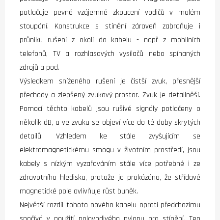
potlačuje pevné vzájemné zkoucení vodičů v malém
stoupání. Konstrukce s stínění zároveň zabraňuje i
průniku rušení z okolí do kabelu - např z mobilních
telefonů, TV a rozhlasových vysílačů nebo spínaných
zdrojů a pod.
Výsledkem sníženého rušení je čistší zvuk, přesnější
přechody a zlepšený zvukový prostor. Zvuk je detailněší.
Pomocí těchto kabelů jsou rušivé signály potlačeny o
několik dB, a ve zvuku se objeví více do té doby skrytých
detailů. Vzhledem ke stále zvyšujícím se
elektromagnetickému smogu v životním prostředí, jsou
kabely s nízkým vyzařováním stále více potřebné i ze
zdravotního hlediska, protože je prokázáno, že střídavé
magnetické pole ovlivňuje růst buněk.
Největší rozdíl tohoto nového kabelu oproti předchozímu
spočívá v použití polovodivého nylonu pro stínění. Ten