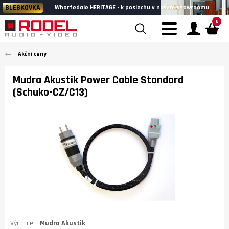
BLESKOVKA
Wharfedale HERITAGE - k poslechu v našem showroomu
0
Akční ceny
Mudra Akustik Power Cable Standard
(Schuko-CZ/C13)
Výrobce:
Mudra Akustik