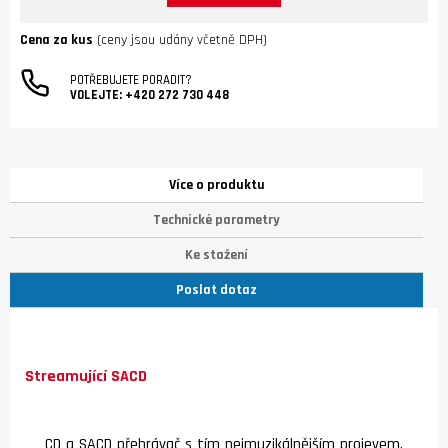
Cena za kus
(ceny jsou udány včetně DPH)
POTŘEBUJETE PORADIT?
VOLEJTE:
+420 272 730 448
Více o produktu
Technické parametry
Ke stažení
Poslat dotaz
Streamující SACD
CD a SACD přehrávač s tím nejmuzikálnějším projevem,