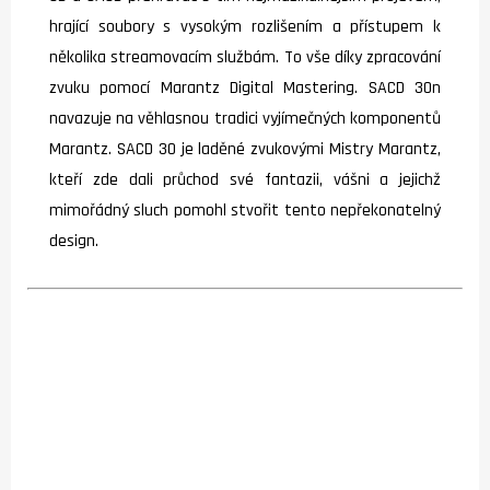
hrající soubory s vysokým rozlišením a přístupem k
několika streamovacím službám. To vše díky zpracování
zvuku pomocí Marantz Digital Mastering. SACD 30n
navazuje na věhlasnou tradici vyjímečných komponentů
Marantz. SACD 30 je laděné zvukovými Mistry Marantz,
kteří zde dali průchod své fantazii, vášni a jejichž
mimořádný sluch pomohl stvořit tento nepřekonatelný
design.