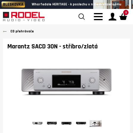
BLESKOVKA
Wharfedale HERITAGE - k poslechu v našem showroomu
0
CD přehrávače
Marantz SACD 30N
- stříbro/zlatá