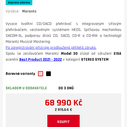
Doprava zdarma
Výrobce:
Marantz
Vysoce kvalitní CD/SACD přehrávač s integrovaným síťovým
přehrávačem, vestavěným systémem HEOS, špičkovou mechanikou
SACDM-3L, podporou disků CD, SACD, CD-R a CD-RW a technologií
Marantz Musical Mastering.
Po zaregistrování přístroje prodloužená pětiletá záruka.
Spolu se zesilovačem Marantz
Model 30
získal od sdružení
EISA
ocenění
Best Product 2021 - 2022
v kategorii
STEREO SYSTEM
Barevné varianty
SKLADEM U DODAVATELE
DO 3 DNŮ
68 990 Kč
2 915,64 €
KOUPIT