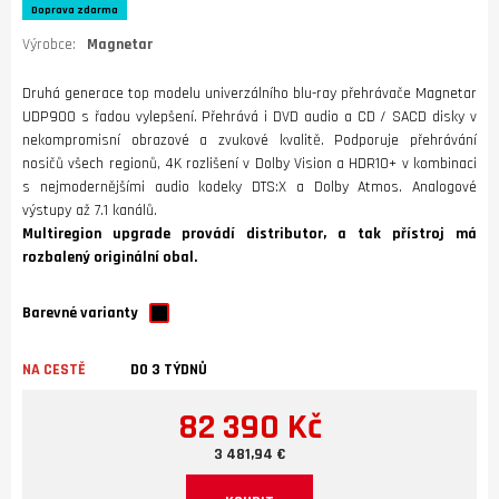
Doprava zdarma
Výrobce:
Magnetar
Druhá generace top modelu univerzálního blu-ray přehrávače Magnetar
UDP900 s řadou vylepšení. Přehrává i DVD audio a CD / SACD disky v
nekompromisní obrazové a zvukové kvalitě. Podporuje přehrávání
nosičů všech regionů, 4K rozlišení v Dolby Vision a HDR10+ v kombinaci
s nejmodernějšími audio kodeky DTS:X a Dolby Atmos. Analogové
výstupy až 7.1 kanálů.
Multiregion upgrade provádí distributor, a tak přístroj má
rozbalený originální obal.
Barevné varianty
NA CESTĚ
DO 3 TÝDNŮ
82 390 Kč
3 481,94 €