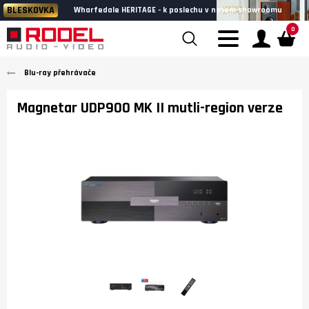
BLESKOVKA
Wharfedale HERITAGE - k poslechu v našem showroomu
0
Blu-ray přehrávače
Magnetar UDP900 MK II mutli-region verze