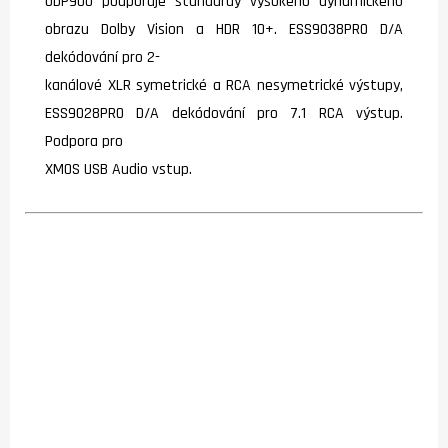
UDP900 podporuje standardy vysokého dynamického
obrazu Dolby Vision a HDR 10+. ESS9038PRO D/A
dekódování pro 2-
kanálové XLR symetrické a RCA nesymetrické výstupy,
ESS9028PRO D/A dekódování pro 7.1 RCA výstup.
Podpora pro
XMOS USB Audio vstup.