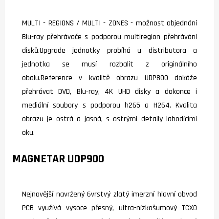
MULTI - REGIONS / MULTI - ZONES - možnost objednání
Blu-ray přehrávače s podporou multiregion přehrávání
disků.Upgrade jednotky probíhá u distributora a
jednotka se musí rozbalit z originálního
obalu.Reference v kvalitě obrazu UDP800 dokáže
přehrávat DVD, Blu-ray, 4K UHD disky a dokonce i
mediální soubory s podporou h265 a H264. Kvalita
obrazu je ostrá a jasná, s ostrými detaily lahodícími
oku.
MAGNETAR UDP900
Nejnovější navržený 6vrstvý zlatý imerzní hlavní obvod
PCB využívá vysoce přesný, ultra-nízkošumový TCXO