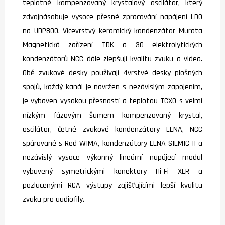
teplotně kompenzovaný krystalový oscilátor, který
zdvojnásobuje vysoce přesné zpracování napájení LDO
na UDP800. Vícevrstvý keramický kondenzátor Murata
Magnetická zařízení TDK a 30 elektrolytických
kondenzátorů NCC dále zlepšují kvalitu zvuku a videa.
Obě zvukové desky používají 4vrstvé desky plošných
spojů, každý kanál je navržen s nezávislým zapojením,
je vybaven vysokou přesností a teplotou TCXO s velmi
nízkým fázovým šumem kompenzovaný krystal,
oscilátor, četné zvukové kondenzátory ELNA, NCC
spárované s Red WIMA, kondenzátory ELNA SILMIC II a
nezávislý vysoce výkonný lineární napájecí modul
vybavený symetrickými konektory Hi-Fi XLR a
pozlacenými RCA výstupy zajišťujícími lepší kvalitu
zvuku pro audiofily.