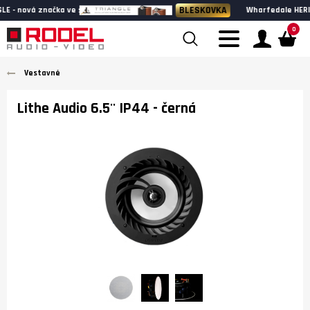
BLESKOVKA
Wharfedale HERITAGE - k poslechu v našem showroomu
0
Vestavné
Lithe Audio 6.5'' IP44
- černá