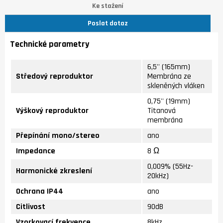
Ke stažení
Poslat dotaz
Technické parametry
6,5'' (165mm)
Středový reproduktor
Membrána ze
skleněných vláken
0,75'' (19mm)
Výškový reproduktor
Titanová
membrána
Přepínání mono/stereo
ano
Impedance
8 Ω
0,009% (55Hz-
Harmonické zkreslení
20kHz)
Ochrana IP44
ano
Citlivost
90dB
Vzorkovací frekvence
8kHz