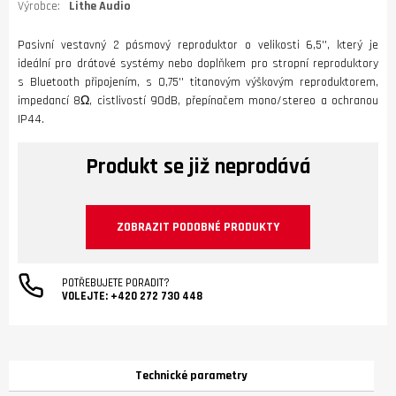
Výrobce:
Lithe Audio
Pasivní vestavný 2 pásmový reproduktor o velikosti 6,5'', který je
ideální pro drátové systémy nebo doplňkem pro stropní reproduktory
s Bluetooth připojením, s 0,75'' titanovým výškovým reproduktorem,
impedancí 8Ω, cistlivostí 90dB, přepínačem mono/stereo a ochranou
IP44.
Produkt se již neprodává
ZOBRAZIT PODOBNÉ PRODUKTY
POTŘEBUJETE PORADIT?
VOLEJTE:
+420 272 730 448
Technické parametry