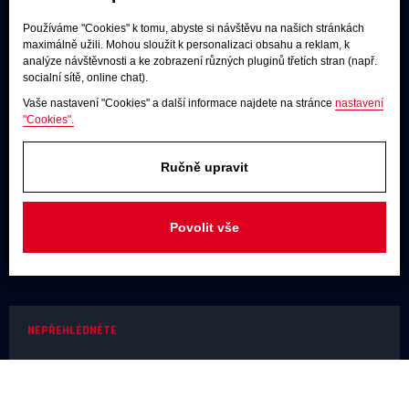
Používáme "Cookies" k tomu, abyste si návštěvu na našich stránkách
Poslechové studio
maximálně užili. Mohou sloužit k personalizaci obsahu a reklam, k
analýze návštěvnosti a ke zobrazení různých pluginů třetích stran (např.
Po - pá:
9:00 - 12:00 / 13:00 - 17:00
socialní sítě, online chat).
So:
dle dohody
Vaše nastavení "Cookies" a další informace najdete na stránce
nastavení
"Cookies".
Adresa
U Továren 261/27, 102 00 Praha 10,
Hostivař
Ručně upravit
JAKÝKOLIV DOTAZ
Povolit vše
+420 731 488 859
(9:00 - 17:00)
info@rodel-audio.cz
NEPŘEHLÉDNĚTE
Naše realizace
Magazín
Poradna