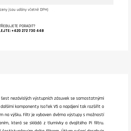
ceny jsou udány včetně DPH)
TŘEBUJETE PORADIT?
LEJTE:
+420 272 730 448
 Má šest nezávislých výstupních zásuvek se samostatnými
 dalšími komponenty IsoTek V5 a napájení tak rozšířit o
m na výšku. Filtr je vybaven dvěma výstupy s možností
ím, která se skládá z tlumivky a dvojitého Pi filtru.