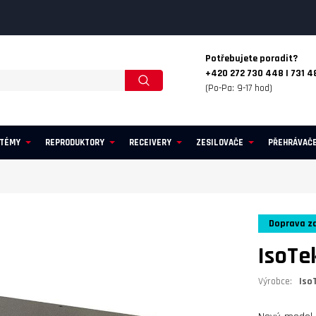
Potřebujete poradit?
+420 272 730 448 | 731 4
(Po-Pa: 9-17 hod)
STÉMY
REPRODUKTORY
RECEIVERY
ZESILOVAČE
PŘEHRÁVAČ
Doprava z
IsoTe
Výrobce:
Iso