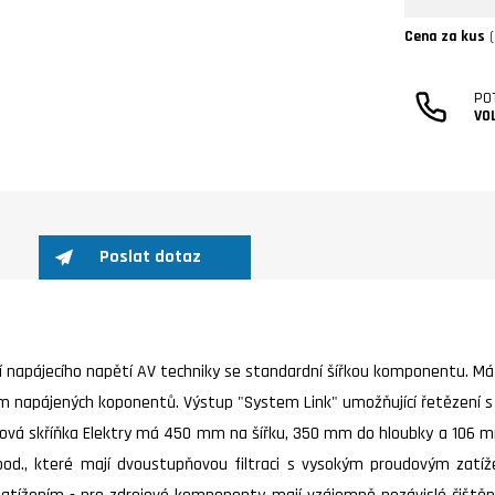
Cena za kus
(
PO
VO
Poslat dotaz
štění napájecího napětí AV techniky se standardní šířkou komponentu.
ím napájených koponentů. Výstup "System Link" umožňující řetězení s
ovová skříňka Elektry má 450 mm na šířku, 350 mm do hloubky a 106 m
d., které mají dvoustupňovou filtraci s vysokým proudovým zatížen