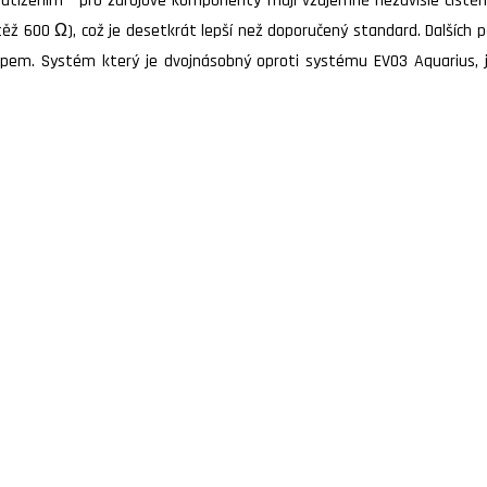
atížením - pro zdrojové komponenty mají vzájemně nezávislé čištění
ěž 600 Ω), což je desetkrát lepší než doporučený standard. Dalších 
em. Systém který je dvojnásobný oproti systému EVO3 Aquarius, j