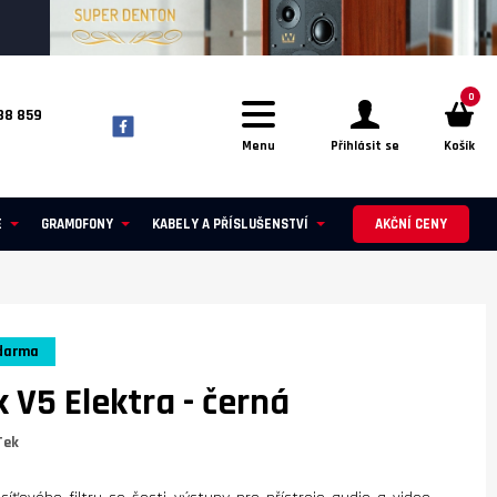
0
88 859
Menu
Přihlásit se
Košík
E
GRAMOFONY
KABELY A PŘÍSLUŠENSTVÍ
AKČNÍ CENY
darma
k V5 Elektra
- černá
Tek