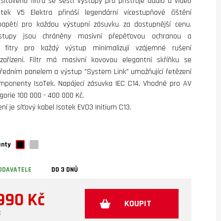
íťového filtru se šesti výstupy pro přístroje audio a video
otek V5 Elektra přináší legendární vícestupňové čištění
napětí pro každou výstupní zásuvku za dostupnější cenu.
stupy jsou chráněny masivní přepěťovou ochranou a
 fitry pro každý výstup minimalizují vzájemné rušení
zařízení. Filtr má masivní kovovou elegantní skříňku se
ředním panelem a výstup "System Link" umožňující řetězení
omponenty IsoTek. Napájecí zásuvka IEC C14. Vhodné pro AV
orie 100 000 - 400 000 Kč.
ní je síťový kabel Isotek EVO3 Initium C13.
anty
ODAVATELE
DO 3 DNŮ
990 Kč
KOUPIT
€