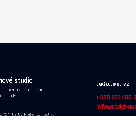
hové studio
JAKÝKOLIV DOTAZ
:00 - 12:00 / 13:00 - 17:00
le dohody
+420 731 488 
info@rodel-aud
61/27, 102 00 Praha 10, Hostivař