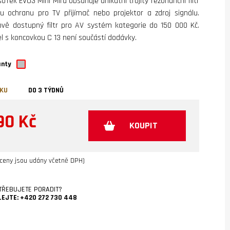
IsoTek EVO3 Mini Mira obsahuje unikátní trojitý rezonanční filtr
u ochranu pro TV přijímač nebo projektor a zdroj signálu.
nově dostupný filtr pro AV systém kategorie do 150 000 Kč.
el s koncovkou C 13 není součástí dodávky.
anty
VKU
DO 3 TÝDNŮ
90 Kč
KOUPIT
ceny jsou udány včetně DPH)
TŘEBUJETE PORADIT?
LEJTE:
+420 272 730 448