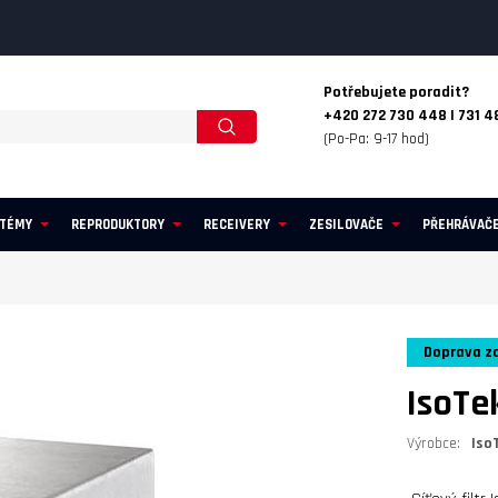
Potřebujete poradit?
+420 272 730 448 | 731 4
(Po-Pa: 9-17 hod)
STÉMY
REPRODUKTORY
RECEIVERY
ZESILOVAČE
PŘEHRÁVAČ
Doprava z
IsoTe
Výrobce:
Iso