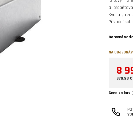
Síťový filtr 
a přepěťovo
Kvalitní, ce
Přívodní kab
Barevné vari
NA OBJEDNÁ
8 9
379,93 €
Cena za kus
(
PO
VO