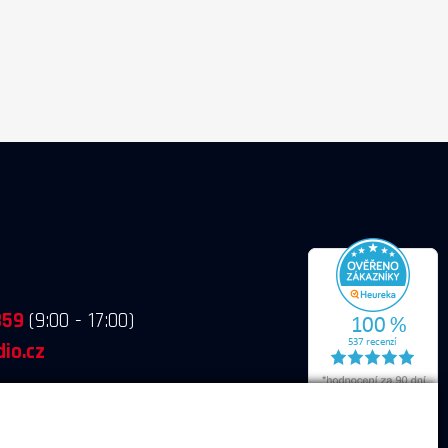
859
(9:00 - 17:00)
io.cz