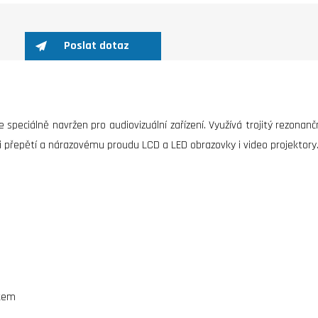
Poslat dotaz
 speciálně navržen pro audiovizuální zařízení. Využívá trojitý rezonanč
roti přepětí a nárazovému proudu LCD a LED obrazovky i video projektor
ikem