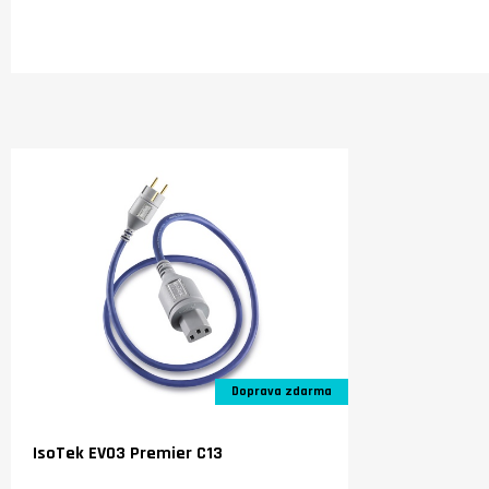
Doprava zdarma
IsoTek EVO3 Premier C13