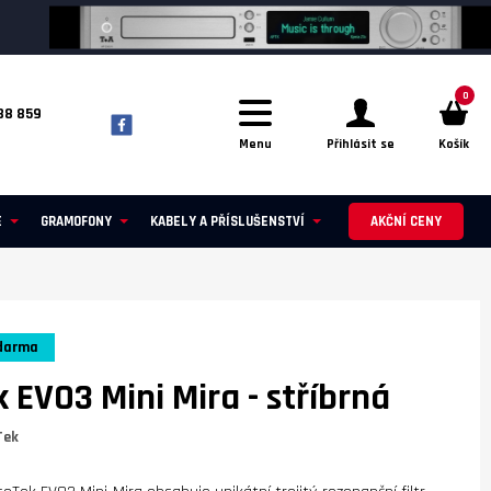
0
88 859
Menu
Přihlásit se
Košík
E
GRAMOFONY
KABELY A PŘÍSLUŠENSTVÍ
AKČNÍ CENY
darma
k EVO3 Mini Mira
- stříbrná
Tek