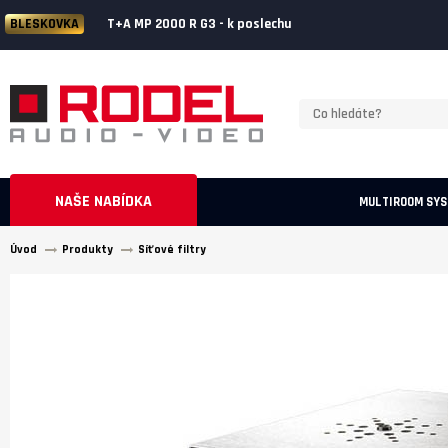
T+A MP 2000 R G3 - k poslechu
BLESKOVKA
NAŠE NABÍDKA
MULTIROOM SY
Úvod
Produkty
Síťové filtry