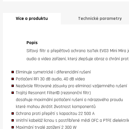
Více o produktu
Technické parametry
Popis
Síťový filtr a přepěťová ochrana IsoTek EV03 Mini Mira je
audio a video zařízení, který zlepšuje obraz a chrání p
Eliminuje symetrické i diferenciální rušení
Potlačení RFI 30 dB audio, 40 dB video
Nezávisle filtrované zásuvky pro eliminaci vzájemného rušení
Trojitý Resonant Filter© (rezonanční filtr)
dosahuje maximální potlačení rušení a nárazového proudu
které mohou zkrátit životnost komponentů
Ochrana proti přepětí s kapacitou 22 500 A
Vnitřní kabeláž licnou s postříbřené mědi OFC a PTFE dielektr
Maximání trvalé zatížení 2 300 W