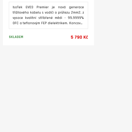
IsoTek EVO3 Premier je nová generace
třížilového kabelu s vodiči o průřezu 2mm2, z
vysoce kvalitní stříbřené mědi - 99,9999%
OFC a teflonovým FEP dielektrikem. Koncovky
mají kontakty pozlacené 24K zlatem.
Nejdostupnější síťový kabel IsoTek Premier
5 790 Kč
SKLADEM
byl navržen na základě diskuzí o kvalitě
síťových kabelů dodávaných i s drahými
audio komponenty, které významně omezují
jejich výkon. EVO3 poskytuje vynikající poměr
výkon/cena. Dostupné provedení koncovek -
CZ SHUKO / IEC C7, IEC C15 a IEC C19.