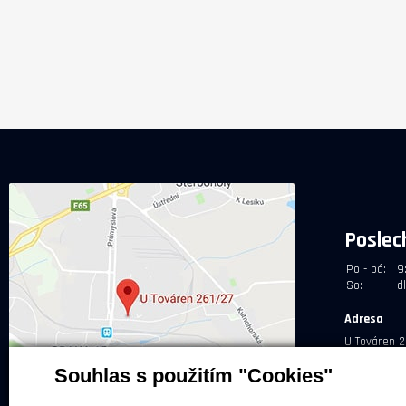
Poslec
Po - pá:
9
So:
d
Adresa
U Továren 2
Souhlas s použitím "Cookies"