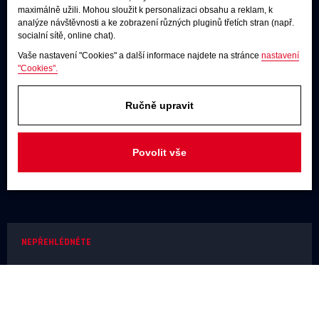
maximálně užili. Mohou sloužit k personalizaci obsahu a reklam, k
Poslechové studio
analýze návštěvnosti a ke zobrazení různých pluginů třetích stran (např.
socialní sítě, online chat).
Po - pá:
9:00 - 12:00 / 13:00 - 17:00
So:
dle dohody
Vaše nastavení "Cookies" a další informace najdete na stránce
nastavení
"Cookies".
Adresa
U Továren 261/27, 102 00 Praha 10,
Ručně upravit
Hostivař
JAKÝKOLIV DOTAZ
Povolit vše
+420 731 488 859
(9:00 - 17:00)
info@rodel-audio.cz
NEPŘEHLÉDNĚTE
Naše realizace
Magazín
Poradna
Výrobci