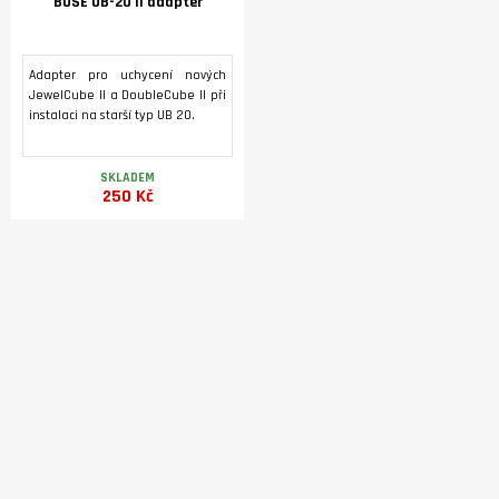
BOSE UB-20 II adaptér
Adapter pro uchycení nových
JewelCube II a DoubleCube II při
instalaci na starší typ UB 20.
SKLADEM
250 Kč