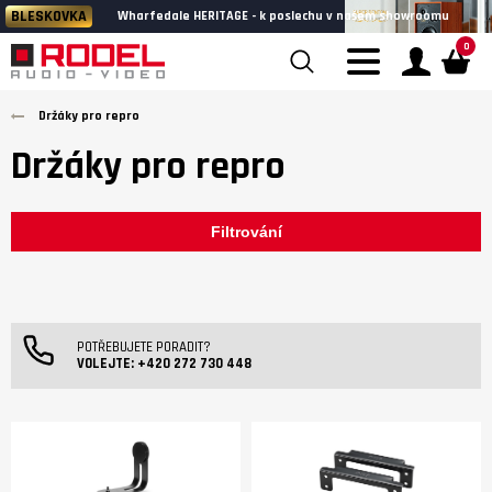
BLESKOVKA
Wharfedale HERITAGE - k poslechu v našem showroomu
0
Držáky pro repro
Držáky pro repro
Filtrování
POTŘEBUJETE PORADIT?
VOLEJTE:
+420 272 730 448