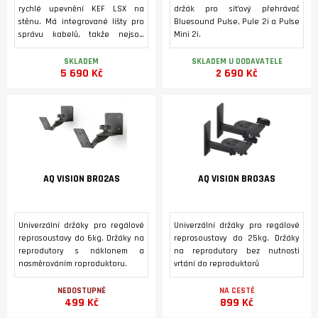
rychlé upevnění KEF LSX na
držák pro síťový přehrávač
stěnu. Má integrované lišty pro
Bluesound Pulse, Pule 2i a Pulse
správu kabelů, takže nejsou
Mini 2i.
vidět. Montážní systém s
nastavitelnou základnu
SKLADEM
SKLADEM U DODAVATELE
5 690 Kč
2 690 Kč
schopnou otáčet LSX o 90 stupňů
na stranu nebo 40 stupňů dolů.
Hliníková konstrukce zaručuje
tuhost a stabilitu.
AQ VISION BR02AS
AQ VISION BR03AS
Univerzální držáky pro regálové
Univerzální držáky pro regálové
reprosoustavy do 6kg. Držáky na
reprosoustavy do 25kg. Držáky
reprodutory s náklonem a
na reprodutory bez nutnosti
nasměrováním roproduktoru.
vrtání do reproduktorů
NEDOSTUPNÉ
NA CESTĚ
499 Kč
899 Kč