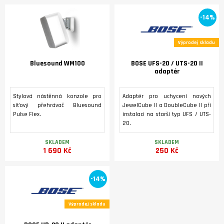
-14%
Výprodej skladu
Bluesound WM100
BOSE UFS-20 / UTS-20 II
adaptér
Stylová nástěnná konzole pro
Adaptér pro uchycení nových
síťový přehrávač Bluesound
JewelCube II a DoubleCube II při
Pulse Flex.
instalaci na starší typ UFS / UTS-
20.
SKLADEM
SKLADEM
1 690 Kč
250 Kč
-14%
Výprodej skladu