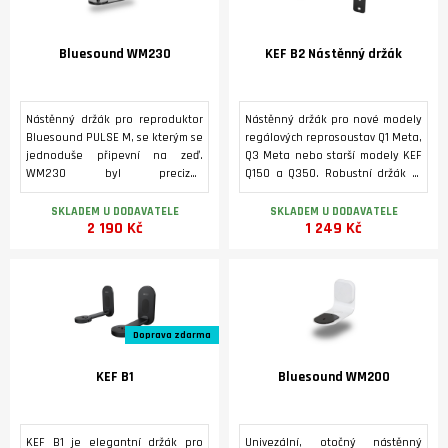
Bluesound WM230
KEF B2 Nástěnný držák
Nástěnný držák pro reproduktor
Nástěnný držák pro nové modely
Bluesound PULSE M, se kterým se
regálových reprosoustav Q1 Meta,
jednoduše připevní na zeď.
Q3 Meta nebo starší modely KEF
WM230 byl precizně
Q150 a Q350. Robustní držák je
zkonstruován z vysoce kvalitních
přišroubován přímo na zadní
materiálů, které svým vzhledem
stranu reproduktoru, což
SKLADEM U DODAVATELE
SKLADEM U DODAVATELE
2 190 Kč
1 249 Kč
dokonale ladí s reproduktorem
umožňuje téměř zapuštěnou
PULSE M. Otočná konstrukce
montáž na stěnu. Samolepicí
umožňuje umístit reproduktor do
gumová lišta vyrovnává montážní
toho správného úhlu pro lepší
odstup od zdi a chrání zeď i
kvalitu poslechu. I po
reproduktor.
namontování umožňuje konzole
volný přístup ke všem potřebným
Doprava zdarma
připojením reproduktoru.
KEF B1
Bluesound WM200
KEF B1 je elegantní držák pro
Univezální, otočný nástěnný