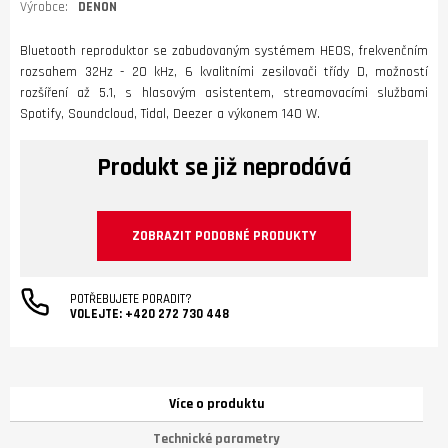
Výrobce:
DENON
Bluetooth reproduktor se zabudovaným systémem HEOS, frekvenčním
rozsahem 32Hz - 20 kHz, 6 kvalitními zesilovači třídy D, možností
rozšíření až 5.1, s hlasovým asistentem, streamovacími službami
Spotify, Soundcloud, Tidal, Deezer a výkonem 140 W.
Produkt se již neprodává
ZOBRAZIT PODOBNÉ PRODUKTY
POTŘEBUJETE PORADIT?
VOLEJTE:
+420 272 730 448
Více o produktu
Technické parametry