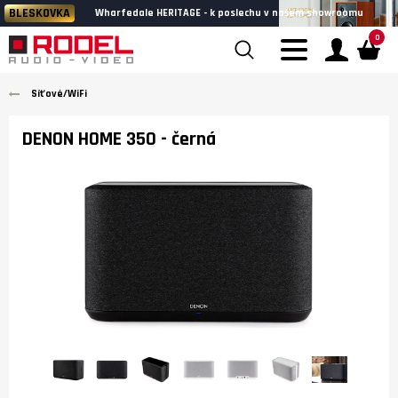
BLESKOVKA
Wharfedale HERITAGE - k poslechu v našem showroomu
0
Síťové/WiFi
DENON HOME 350
- černá