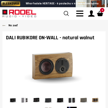
BLESKOVKA
Wharfedale HERITAGE - k poslechu v našem showroomu
0
Na zeď
DALI RUBIKORE ON-WALL
- natural walnut