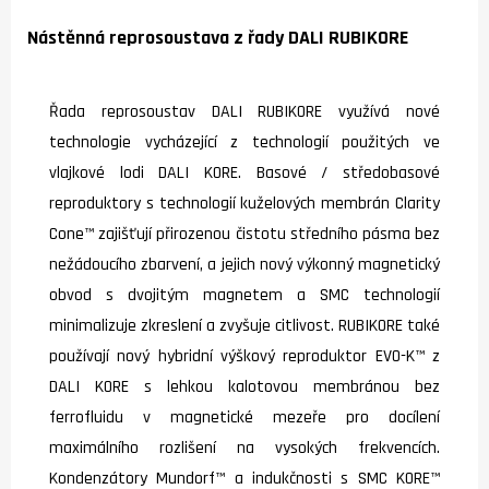
Nástěnná reprosoustava z řady DALI RUBIKORE
Řada reprosoustav DALI RUBIKORE využívá nové
technologie vycházející z technologií použitých ve
vlajkové lodi DALI KORE. Basové / středobasové
reproduktory s technologií kuželových membrán Clarity
Cone™ zajišťují přirozenou čistotu středního pásma bez
nežádoucího zbarvení, a jejich nový výkonný magnetický
obvod s dvojitým magnetem a SMC technologií
minimalizuje zkreslení a zvyšuje citlivost. RUBIKORE také
používají nový hybridní výškový reproduktor EVO-K™ z
DALI KORE s lehkou kalotovou membránou bez
ferrofluidu v magnetické mezeře pro docílení
maximálního rozlišení na vysokých frekvencích.
Kondenzátory Mundorf™ a indukčnosti s SMC KORE™