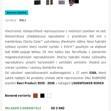
Doprava zdarma
Výrobce:
DALI
Všestranná, nízkoprofilová reprosoustava s možností zavěšení na zeď.
Nízkoztrátový středobasový reproduktor s průměrem 165 mm s
membránou Clarity Cone™ vyztuženou dřevěnými vlákny. Nový hybridní
výškový systém který rovněž vychází z EVO-K™ použitým ve vlajkové
lodi KORE.spojuje lehkou 29 mm kalotu bez ferrofluidu s planárním
magnetostatickým reproduktorem. Otočný hybridní modul výškového
reproduktoru umožní horizontální i vertikální umístění. Vhodná pro
stereo systémy i sestavy domácího kina.
Od sdružení specializovaných audiomagazínů z 27 zemí
EISA,
které
vybírá nejlepší AV produkty získala série reprosoustav DALI RUBIKORE
ocenění
Best Product 2025 - 2026
v kategorii
LOUDSPEAKER SERIES
Barevné varianty
SKLADEM U DODAVATELE
DO 3 DNŮ