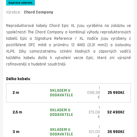
Doprava zdarma
Výrobce:
Chord Company
Reproduktorové kabely Chord Epic XL jsou vyráběna na zakázku ve
společnosti The Chord Company a kombinují výhody reproduktorových
kabelů Epic a Signature Reference / XL. Vodiče jsou vyrobeny z
postříbřené OFC mědi o průměru 12 AWG (3,31 mm2) a izolovány
XLPE. Díky samostatnému stínění kladných a záporných vodičů
každého kabelu došlo k vytvoření verze Epic, která zní výrazně
rafinovaněji a hudebně soudržněji.
Délka kabelu
1
SKLADEM U
2 m
098,38
25 990Kč
DODAVATELE
€
1
SKLADEM U
2,5 m
373,08
32 490Kč
DODAVATELE
€
1
SKLADEM U
3 m
521,00
35 990Kč
DODAVATELE
€