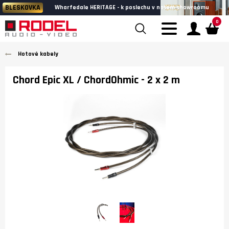
BLESKOVKA
Wharfedale HERITAGE - k poslechu v našem showroomu
0
Hotové kabely
Chord Epic XL / ChordOhmic
- 2 x 2 m