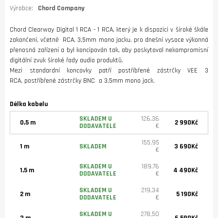
Výrobce:
Chord Company
Chord Clearway Digital 1 RCA - 1 RCA, který je k dispozici v široké škále
zakončení, včetně RCA, 3,5mm mono jacku. pro dnešní vysoce výkonná
přenosná zařízení a byl koncipován tak, aby poskytoval nekompromisní
digitální zvuk široké řady audio produktů.
Mezi standardní koncovky patří postříbřené zástrčky VEE 3
RCA, postříbřené zástrčky BNC a 3,5mm mono jack.
Délka kabelu
SKLADEM U
126,36
0,5 m
2 990Kč
DODAVATELE
€
155,95
1 m
SKLADEM
3 690Kč
€
SKLADEM U
189,76
1,5 m
4 490Kč
DODAVATELE
€
SKLADEM U
219,34
2 m
5 190Kč
DODAVATELE
€
SKLADEM U
278,50
3 m
6 590Kč