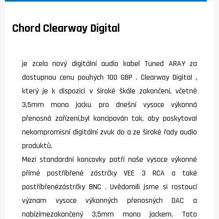
Chord Clearway Digital
je zcela nový digitální audio kabel Tuned ARAY za
dostupnou cenu pouhých 100 GBP . Clearway Digital ,
který je k dispozici v široké škále zakončení, včetně
3,5mm mono jacku pro dnešní vysoce výkonná
přenosná zařízení,byl koncipován tak, aby poskytoval
nekompromisní digitální zvuk do a ze široké řady audio
produktů.
Mezi standardní koncovky patří naše vysoce výkonné
přímé postříbřené zástrčky VEE 3 RCA a také
postříbřenézástrčky BNC . Uvědomili jsme si rostoucí
význam vysoce výkonných přenosných DAC a
nabízímezakončený 3,5mm mono jackem. Tato