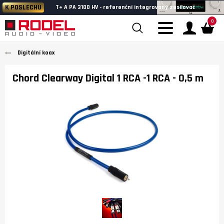
K POSLECHU
T+ A PA 3100 HV - referenční integrovaný zesilovač
0
Digitální koax
Chord Clearway Digital 1 RCA -1 RCA
- 0,5 m