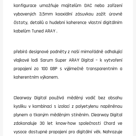
konfigurace umožňuje majitelům DAC nebo zařízení
vybavených 3,5mm koaxiální zásuvkou zažít úrovně
čistoty, detailů a hudební koherence vlastní digitálním
kabelům Tuned ARAY .
přebírá designové podněty z naší mimořádně odhalující
vlajkové lodi Sarum Super ARAY Digital – k vytvoření
propojení za 100 GBP s výjimečně transparentním a
koherentním výkonem.
Clearway Digital používá měděný vodič bez obsahu
kyslíku v kombinaci s izolací z polyetylenu napěněnou
plynem a tkaným měděným stíněním. Clearway Digital
zdokonaluje 30 let know-how společnosti Chord ve
vysoce dostupné propojení pro digitální věk. Nahrazuje