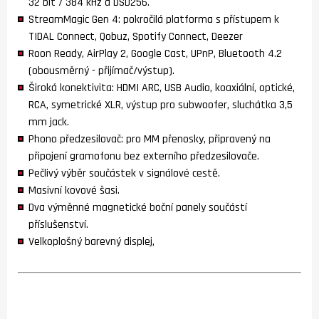
32 bit / 384 kHz a DSD256.
StreamMagic Gen 4: pokročilá platforma s přístupem k
TIDAL Connect, Qobuz, Spotify Connect, Deezer
Roon Ready, AirPlay 2, Google Cast, UPnP, Bluetooth 4.2
(obousměrný - přijímač/výstup).
Široká konektivita: HDMI ARC, USB Audio, koaxiální, optické,
RCA, symetrické XLR, výstup pro subwoofer, sluchátka 3,5
mm jack.
Phono předzesilovač: pro MM přenosky, připravený na
připojení gramofonu bez externího předzesilovače.
Pečlivý výběr součástek v signálové cestě.
Masivní kovové šasi.
Dva výměnné magnetické boční panely součástí
příslušenství.
Velkoplošný barevný displej,