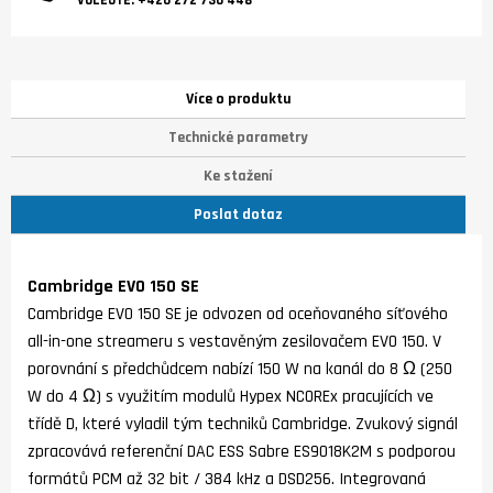
VOLEJTE:
+420 272 730 448
Více o produktu
Technické parametry
Ke stažení
Poslat dotaz
Cambridge EVO 150 SE
Cambridge EVO 150 SE je odvozen od oceňovaného síťového
all-in-one streameru s vestavěným zesilovačem EVO 150. V
porovnání s předchůdcem nabízí 150 W na kanál do 8 Ω (250
W do 4 Ω) s využitím modulů Hypex NCOREx pracujících ve
třídě D, které vyladil tým techniků Cambridge. Zvukový signál
zpracovává referenční DAC ESS Sabre ES9018K2M s podporou
formátů PCM až 32 bit / 384 kHz a DSD256. Integrovaná