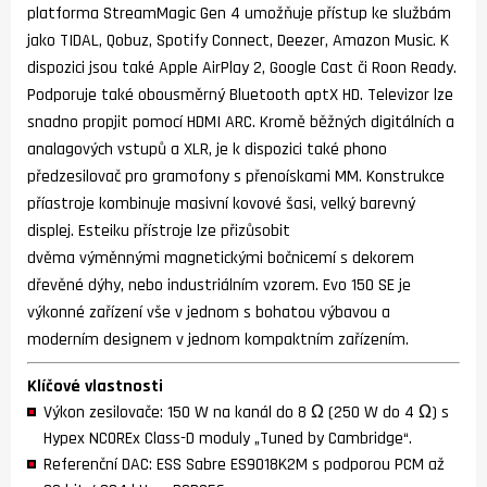
platforma StreamMagic Gen 4 umožňuje přístup ke službám
jako TIDAL, Qobuz, Spotify Connect, Deezer, Amazon Music. K
dispozici jsou také Apple AirPlay 2, Google Cast či Roon Ready.
Podporuje také obousměrný Bluetooth aptX HD. Televizor lze
snadno propjit pomocí HDMI ARC. Kromě běžných digitálních a
analagových vstupů a XLR, je k dispozici také phono
předzesilovač pro gramofony s přenoískami MM. Konstrukce
příastroje kombinuje masivní kovové šasi, velký barevný
displej. Esteiku přístroje lze přizůsobit
dvěma výměnnými magnetickými bočnicemí s dekorem
dřevěné dýhy, nebo industriálním vzorem. Evo 150 SE je
výkonné zařízení vše v jednom s bohatou výbavou a
moderním designem v jednom kompaktním zařízením.
Klíčové vlastnosti
Výkon zesilovače: 150 W na kanál do 8 Ω (250 W do 4 Ω) s
Hypex NCOREx Class-D moduly „Tuned by Cambridge“.
Referenční DAC: ESS Sabre ES9018K2M s podporou PCM až