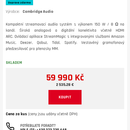
Doprava zdarma
Výrobce:
Cambridge Audio
Kompaktní streamovací audiio systém s výkonem 150 W / 8 Ω na
kanál. Široká analogová a digitální konektivita včetně HDMI
ARC. Ovládací aplikace StreamMagic s integrovanými službami Amazon
Music, Deezer, Qobuz, Tidal, Spotify. Vestavěný gramofonový
předzesilovač pro přenosky MM.
SKLADEM
59 990 Kč
2 535,28 €
KOUPIT
Cena za kus
(ceny jsou udány včetně DPH)
POTŘEBUJETE PORADIT?