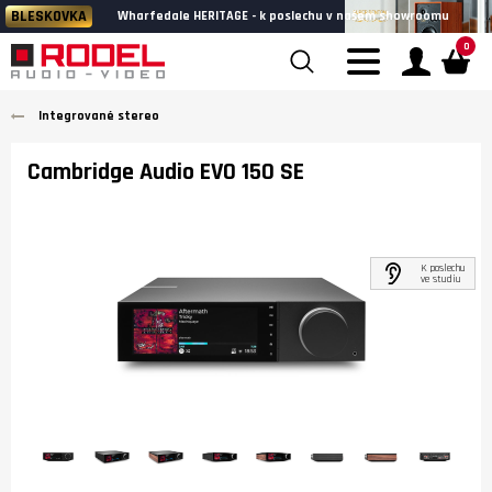
BLESKOVKA
Wharfedale HERITAGE - k poslechu v našem showroomu
0
Integrované stereo
Cambridge Audio EVO 150 SE
K poslechu
ve studiu