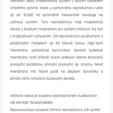
frekvencí. Nový středotónový systém s větším rozsahem
středního pásma, které u samotného reproduktoru sahá
až do 10.000 Hz optimálně frekvenčně navazuje na
výškový systém. Tyto reproduktory mají magnetický
obvod s dvojitým magnetem pro zvýšení citlivosti, litý koš
s trojbodovým uchycením. Od reproduktorů používaných v
předchozích modelech se liší hlavně novou High-tech
membránu sendvičové konstrukce. Sendvič kuželové
membrány tvoří křížově tkaná uhlíková vlákna dotovaná
pryskyřicí podobnou přírodní pryskyřici ze stromu. Nová
membrána má hlavní podíl na zlepšení dynamiky a
přináší větší množství zvukových detailů.
Výšková sekce je osazena reproduktorem Audiovector
AIR MOTION TRANSFORMER.
Reprosoustava osazená těmito reproduktory tak vyniká