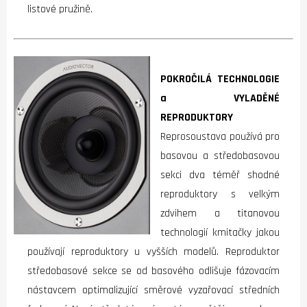
listové pružině.
POKROČILÁ TECHNOLOGIE
a VYLADĚNÉ
REPRODUKTORY
Reprosoustava používá pro
basovou a středobasovou
sekci dva téměř shodné
reproduktory s velkým
zdvihem a titanovou
technologií kmitačky jakou
používají reproduktory u vyšších modelů. Reproduktor
středobasové sekce se od basového odlišuje fázovacím
nástavcem optimalizující směrové vyzařovací středních