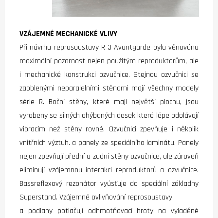
VZÁJEMNÉ MECHANICKÉ VLIVY
Při návrhu reprosoustavy R 3 Avantgarde byla věnována
maximální pozornost nejen použitým reproduktorům, ale
i mechanické konstrukci ozvučnice. Stejnou ozvučnici se
zaoblenými neparalelními stěnami mají všechny modely
série R. Boční stěny, které mají největší plochu, jsou
vyrobeny se silných ohýbaných desek které lépe odolávají
vibracím než stěny rovné. Ozvučnici zpevňuje i několik
vnitřních výztuh. a panely ze speciálního laminátu. Panely
nejen zpevňují přední a zadní stěny ozvučnice, ale zároveň
eliminují vzájemnou interakci reproduktorů a ozvučnice.
Bassreflexový rezonátor vyúsťuje do speciální základny
Superstand. Vzájemné ovlivňování reprosoustavy
a podlahy potlačují odhmotňovací hroty na vyladěné