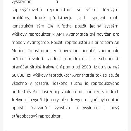
výškového a
supervýškového reproduktoru se všemi fázovými
problémy, které představuje jejich spojení mohl
konstrukční tým Ole Klifotha použít jediný systém.
Výškový reproduktor R AMT Avantgarde byl navržen pro
modely Avantgarde. Použití reproduktoru s principem Air
Motion Transformer v inovované podobě znamenalo
určitou revoluci. Jeden reproduktor se schopností
přenášet široké frekvenční pámo od 2900 Hz do více než
50.000 Hz!. Výškový reproduktor Avantgarde tak zajistí, že
všechno v rozsahu lidského sluchu je reprodukováno
perfektně. Pro dosažení plynulého přechodu ze středních
frekvencí a využití jeho rychlé odezvy na signál bylo nutné
upravit frekvenční výhybku a vyvinout i nový
středobasový reproduktor.