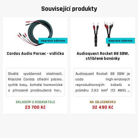
Související produkty
Doprava zdarma
Doprava zdarma
Cardas Audio Parsec - vidlička
Audioquest Rocket 88 SBW,
stříbřené banánky
Skvělá vyváženost vlastností.
Audioquest Rocket 88 SBW je
Klasické Cardas střední pásmo,
sada high-endových
rychlé basy, bohaté harmonické
reproduktorových kabelů o
a přirozeně prodloužená horní
průměru 2,63 mm² (13 AWG) v
oktáva. Funguje skvěle prakticky
provedení Single-BiWire se 72
s jakýmkoli reproduktorem
voltovou technologií DBS.
SKLADEM U DODAVATELE
NA OBJEDNÁVKU
23 700 Kč
32 490 Kč
včetně bi-wire. Tento kabel se
Zakončení stříbřené banánky.
vyvinul z Quadlink a je kombinací
Zlacené banánky a vidličky na
staré a nové technologie, kterou
objednávku
najdete v našich vlajkových
kabelech. CARDAS AUDIO –
Reproduktorová kabeláž Made in