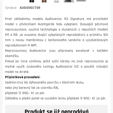
Výrobce:
AUDIOVECTOR
Proti základnímu modelu Audiovector R3 Signature má prostřední
model s přívlastkem Avantgarde řadu vylepšení. Dvouapůl pásmová
reprosoustava, využívá technologie a zkušenosti z nejvyšších modelů
R11 a R8. Je osazena dvojicí vylepšených reproduktorů o průměru 165
mm s novou membránou z karbonového sendviče a vysokotónovým
reproduktorem R AMT.
Reprosoustavy Audiovector jsou připraveny excelovat v každém
okamžiku.
Pokud po čase vzniknou ještě vyšší nároky na zvuk reprosoustav je
možné využít zvukového tuningu Audiovector IUC a povýšit stávající
model na Arreté.
Příplatkové provedení:
Sedmivrstvý lak dýhovaného povrchu v klavírním lesku,
nebo jiný barevný lak ze vzorníku RAL
příplatek 12 990,- Kč za pár.
Základna a přední panel ve vysokém lesku příplatek 9 900,- Kč za pár.
Produkt se již neprodává