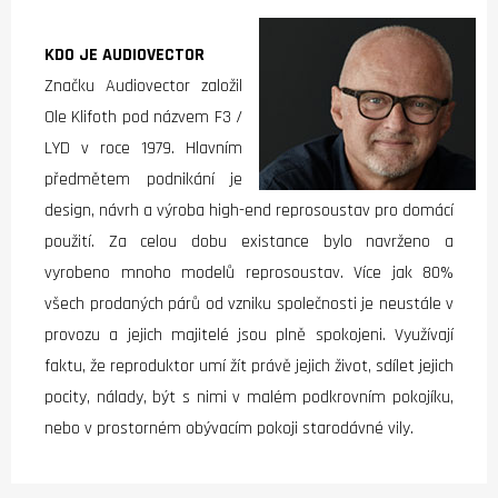
KDO JE AUDIOVECTOR
Značku Audiovector založil
Ole Klifoth pod názvem F3 /
LYD v roce 1979. Hlavním
předmětem podnikání je
design, návrh a výroba high-end reprosoustav pro domácí
použití. Za celou dobu existance bylo navrženo a
vyrobeno mnoho modelů reprosoustav. Více jak 80%
všech prodaných párů od vzniku společnosti je neustále v
provozu a jejich majitelé jsou plně spokojeni. Využívají
faktu, že reproduktor umí žít právě jejich život, sdílet jejich
pocity, nálady, být s nimi v malém podkrovním pokojíku,
nebo v prostorném obývacím pokoji starodávné vily.