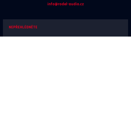
info@rodel-audio.cz
NEPŘEHLÉDNĚTE
Naše realizace
Magazín
Poradna
Výrobci
NEŽ OBJEDNÁTE
Doprava a platba
O nákupu
Poslechové studio
SERVIS A REKLAMACE
Reklamace
Odstoupení od smlouvy
Ochrana osobních údajů