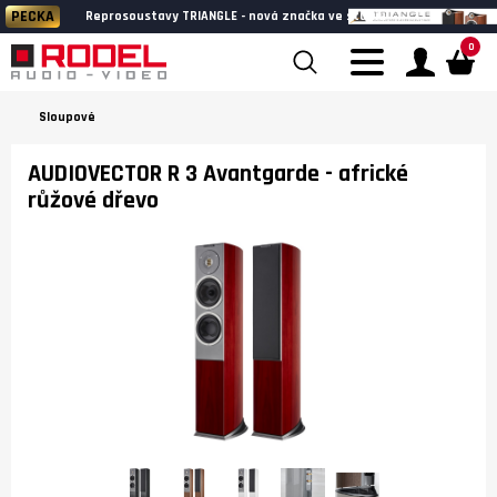
PECKA
Reprosoustavy TRIANGLE - nová značka ve studiu
0
Sloupové
AUDIOVECTOR R 3 Avantgarde
- africké
růžové dřevo