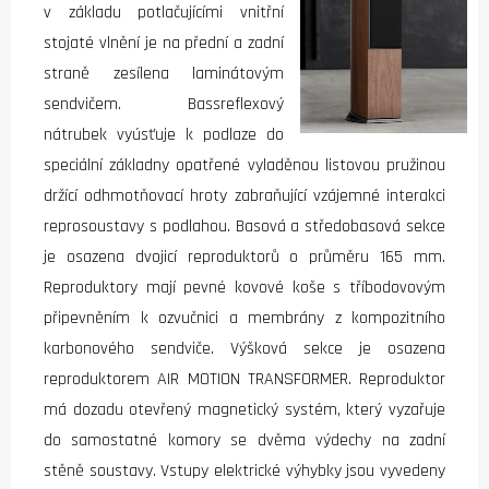
v základu potlačujícími vnitřní
stojaté vlnění je na přední a zadní
straně zesílena laminátovým
sendvičem. Bassreflexový
nátrubek vyúsťuje k podlaze do
speciální základny opatřené vyladěnou listovou pružinou
držící odhmotňovací hroty zabraňující vzájemné interakci
reprosoustavy s podlahou. Basová a středobasová sekce
je osazena dvojicí reproduktorů o průměru 165 mm.
Reproduktory mají pevné kovové koše s tříbodovovým
připevněním k ozvučnici a membrány z kompozitního
karbonového sendviče. Výšková sekce je osazena
reproduktorem AIR MOTION TRANSFORMER. Reproduktor
má dozadu otevřený magnetický systém, který vyzařuje
do samostatné komory se dvěma výdechy na zadní
stěně soustavy. Vstupy elektrické výhybky jsou vyvedeny