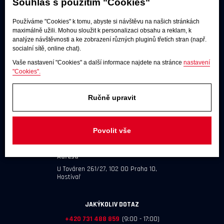
Souhlas s použitím "Cookies"
Používáme "Cookies" k tomu, abyste si návštěvu na našich stránkách
maximálně užili. Mohou sloužit k personalizaci obsahu a reklam, k
analýze návštěvnosti a ke zobrazení různých pluginů třetích stran (např.
socialní sítě, online chat).
Vaše nastavení "Cookies" a další informace najdete na stránce
nastavení
"Cookies".
Ručně upravit
Poslechové studio
Po - pá:
9:00 - 12:00 / 13:00 - 17:00
Povolit vše
So:
dle dohody
Adresa
U Továren 261/27, 102 00 Praha 10,
Hostivař
JAKÝKOLIV DOTAZ
+420 731 488 859
(9:00 - 17:00)