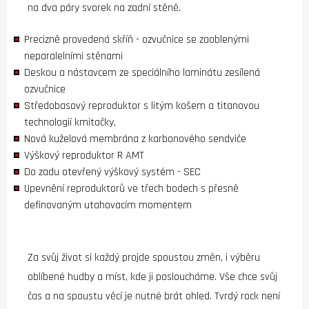
na dva páry svorek na zadní stěně.
Precizně provedená skříň - ozvučnice se zaoblenými
neparalelními stěnami
Deskou a nástavcem ze speciálního laminátu zesílená
ozvučnice
Středobasový reproduktor s litým košem a titanovou
technologií kmitačky,
Nová kuželová membrána z karbonového sendviče
Výškový reproduktor R AMT
Do zadu otevřený výškový systém - SEC
Upevnění reproduktorů ve třech bodech s přesně
definovaným utahovacím momentem
Za svůj život si každý projde spoustou změn, i výběru
oblíbené hudby a míst, kde ji posloucháme. Vše chce svůj
čas a na spoustu věcí je nutné brát ohled. Tvrdý rock není