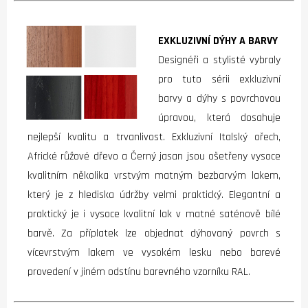
EXKLUZIVNÍ DÝHY A BARVY
Designéři a stylisté vybraly
pro tuto sérii exkluzivní
barvy a dýhy s povrchovou
úpravou, která dosahuje
nejlepší kvalitu a trvanlivost. Exkluzivní Italský ořech,
Africké růžové dřevo a Černý jasan jsou ošetřeny vysoce
kvalitním několika vrstvým matným bezbarvým lakem,
který je z hlediska údržby velmi praktický. Elegantní a
praktický je i vysoce kvalitní lak v matné saténově bílé
barvě. Za příplatek lze objednat dýhovaný povrch s
vícevrstvým lakem ve vysokém lesku nebo barevé
provedení v jiném odstínu barevného vzorníku RAL.