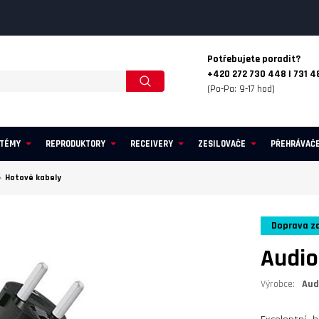
Potřebujete poradit?
+420 272 730 448 | 731 4
(Po-Pa: 9-17 hod)
STÉMY
REPRODUKTORY
RECEIVERY
ZESILOVAČE
PŘEHRÁVAČ
Hotové kabely
Doprava z
Audio
Výrobce:
Aud