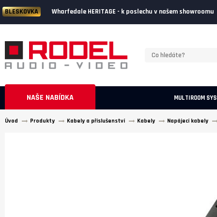
Wharfedale HERITAGE - k poslechu v našem showroomu
BLESKOVKA
NAŠE NABÍDKA
MULTIROOM SY
Úvod
Produkty
Kabely a příslušenství
Kabely
Napájecí kabely