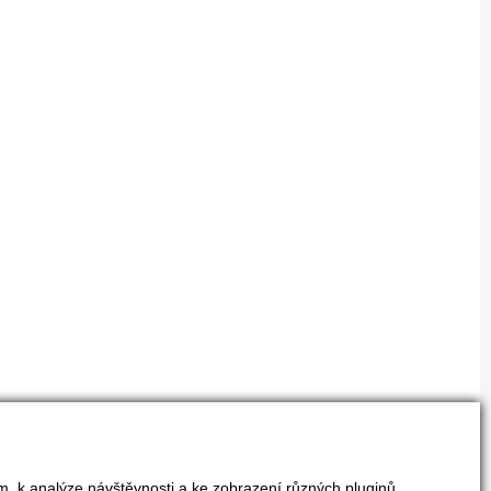
m, k analýze návštěvnosti a ke zobrazení různých pluginů