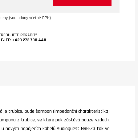
ceny jsou udány včetně DPH)
TŘEBUJETE PORADIT?
LEJTE:
+420 272 730 448
ká je trubice, bude šampon (impedanční charakteristika)
 šamponu z trubice, ve které pak zůstává pouze vzduch,
á u nových napájecích kabelů AudioQuest NRG-Z3 tak ve