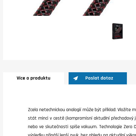
Více o produktu
Poslat dotaz
Zcela netechnickou analogií může být příklad: Vložíte 
stát minci v cestě (kompromisní aktuální přechodový j
nebo ve skutečnosti spíše vakuum. Technologie Zero C
výsledku přináší lepší zvuk, bez ohledu na aktuální výko