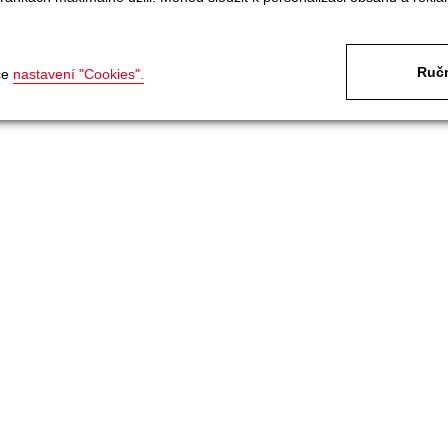
Ručn
ce
nastavení "Cookies".