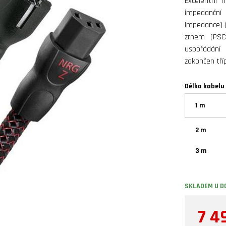
Excelentní 
impedanční 
Impedance) 
zrnem (PSC
uspořádán
zakončen tří
Délka kabelu
1 m
2 m
3 m
SKLADEM U D
7 4