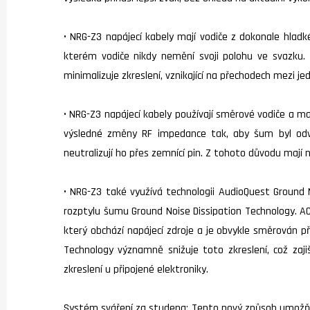
• NRG-Z3 napájecí kabely mají vodiče z dokonale hla
kterém vodiče nikdy nemění svoji polohu ve svazku. T
minimalizuje zkreslení, vznikající na přechodech mezi j
• NRG-Z3 napájecí kabely používají směrové vodiče a m
výsledné změny RF impedance tak, aby šum byl odve
neutralizují ho přes zemnící pin. Z tohoto důvodu mají 
• NRG-Z3 také využívá technologii AudioQuest Ground 
rozptylu šumu Ground Noise Dissipation Technology. AC 
který obchází napájecí zdroje a je obvykle směrován p
Technology významně snižuje toto zkreslení, což zaj
zkreslení u připojené elektroniky.
Systém sváření za studena: Tento nový způsob umožňu