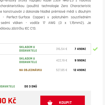
high-endový síťový napájecí
kabel 230V NRG-Z3 s nulovou
charakteristikou (použitá technologie Zero Characteristic
je konstruován z dokonale hladké prémiové mědi s dlouhým
 - Perfect-Surface Copper) v polotuhém soustředném
í sedmi vláken - vodiče 17 AWG (3 x 1,15mm2). Je
pólovou zástrčku IEC C13.
SKLADEM U
316,54 €
7 490Kč
DODAVATELE
SKLADEM U
422,19 €
9 990Kč
DODAVATELE
NA OBJEDNÁVKU
527,85 €
12 490Kč
ODAVATELE
DO 3 DNŮ
90 Kč
KOUPIT