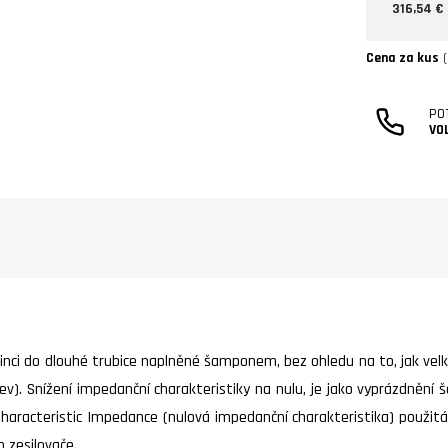
316,54 €
Cena za kus
(
PO
VO
minci do dlouhé trubice naplněné šamponem, bez ohledu na to, jak vel
ev). Snížení impedanční charakteristiky na nulu, je jako vyprázdnění
haracteristic Impedance (nulová impedanční charakteristika) použit
n zesilovače.