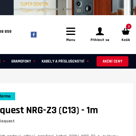
0
88 859
Menu
Přihlásit se
Košík
E
GRAMOFONY
KABELY A PŘÍSLUŠENSTVÍ
AKČNÍ CENY
darma
quest NRG-Z3 (C13)
- 1m
ioquest