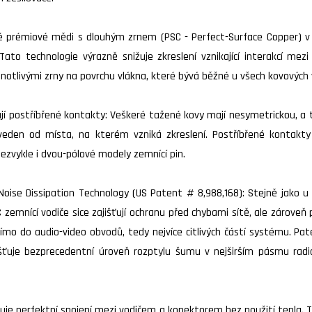
dké prémiové mědi s dlouhým zrnem (PSC - Perfect-Surface Copper)
ato technologie výrazně snižuje zkreslení vznikající interakcí mez
ednotlivými zrny na povrchu vlákna, které bývá běžné u všech kovových 
ají postříbřené kontakty: Veškeré tažené kovy mají nesymetrickou, a
den od místa, na kterém vzniká zkreslení. Postříbřené kontakty 
nezvykle i dvou-pólové modely zemnící pin.
Noise Dissipation Technology (US Patent # 8,988,168): Stejně jako 
zemnící vodiče sice zajišťují ochranu před chybami sítě, ale zároveň 
římo do audio-video obvodů, tedy nejvíce citlivých částí systému. 
išťuje bezprecedentní úroveň rozptylu šumu v nejširším pásmu radi
je perfektní spojení mezi vodičem a konektorem bez použití tepla. 