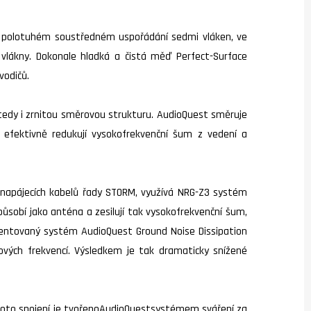
 v polotuhém soustředném uspořádání sedmi vláken, ve
i vlákny. Dokonale hladká a čistá měď Perfect-Surface
vodičů.
 tedy i zrnitou směrovou strukturu. AudioQuest směruje
efektivně redukují vysokofrekvenční šum z vedení a
u napájecích kabelů řady STORM, využívá NRG-Z3 systém
působí jako anténa a zesilují tak vysokofrekvenční šum,
Patentovaný systém AudioQuest Ground Noise Dissipation
ových frekvencí. Výsledkem je tak dramaticky snížené
Toto spojení je tvořenoAudioQuestsystémem sváření za