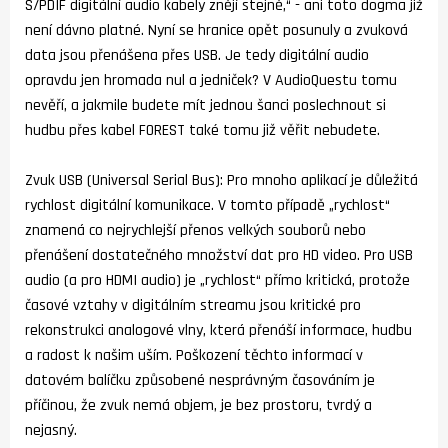
S/PDIF digitální audio kabely znějí stejně,“ - ani toto dogma již
není dávno platné. Nyní se hranice opět posunuly a zvuková
data jsou přenášena přes USB. Je tedy digitální audio
opravdu jen hromada nul a jedniček? V AudioQuestu tomu
nevěří, a jakmile budete mít jednou šanci poslechnout si
hudbu přes kabel FOREST také tomu již věřit nebudete.
Zvuk USB (Universal Serial Bus): Pro mnoho aplikací je důležitá
rychlost digitální komunikace. V tomto případě „rychlost“
znamená co nejrychlejší přenos velkých souborů nebo
přenášení dostatečného množství dat pro HD video. Pro USB
audio (a pro HDMI audio) je „rychlost“ přímo kritická, protože
časové vztahy v digitálním streamu jsou kritické pro
rekonstrukci analogové vlny, která přenáší informace, hudbu
a radost k našim uším. Poškození těchto informací v
datovém balíčku způsobené nesprávným časováním je
příčinou, že zvuk nemá objem, je bez prostoru, tvrdý a
nejasný.