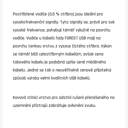
Postříbřené vodiče (0,5 % stříbra) jsou ideální pro
vysokofrekvenční signály. Tyto signály se, právě pro své
vysoké frekvence, pohybují téměř výlučně na povrchu
vodiče. Vodiče u kabelů řady FOREST USB mají na
povrchu tenkou vrstvu z vysoce čistého stříbra. Výkon
se téměř blíží celostříbrným kabelům, avšak cena
takového kabelu je podobná spíše ceně měděného
kabelu. Jedná se tak o neuvěřitelně cenově přijatelný
způsob výroby velmi kvalitních USB kabelů.
Kovová stínící vrstva pro odstíní rušení přenášeného na
uzemnění přístrojů zabráňuje ovlivnění zvuku.