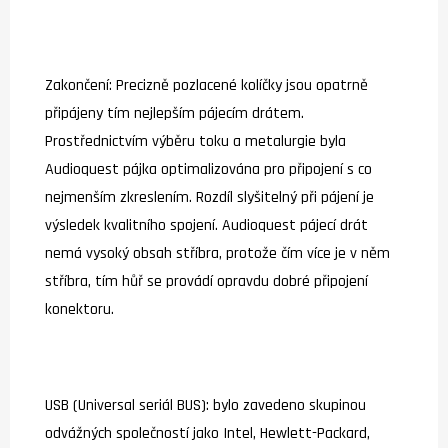
Zakončení: Precizně pozlacené kolíčky jsou opatrně
připájeny tím nejlepším pájecím drátem.
Prostřednictvím výběru toku a metalurgie byla
Audioquest pájka optimalizována pro připojení s co
nejmenším zkreslením. Rozdíl slyšitelný při pájení je
výsledek kvalitního spojení. Audioquest pájecí drát
nemá vysoký obsah stříbra, protože čím více je v něm
stříbra, tím hůř se provádí opravdu dobré připojení
konektoru.
USB (Universal seriál BUS): bylo zavedeno skupinou
odvážných společností jako Intel, Hewlett-Packard,