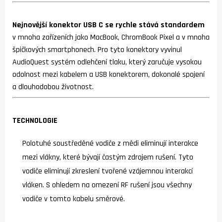
Nejnovější konektor USB C se rychle stává standardem
v mnoha zařízeních jako MacBook, ChromBook Pixel a v mnoha
špičkových smartphonech. Pro tyto konektory vyvinul
AudioQuest systém odlehčení tlaku, který zaručuje vysokou
odolnost mezi kabelem a USB konektorem, dokonalé spojení
a dlouhodobou životnost.
TECHNOLOGIE
Polotuhé soustředěné vodiče z mědi eliminují interakce
mezi vlákny, které bývají častým zdrojem rušení. Tyto
vodiče eliminují zkreslení tvořené vzájemnou interakcí
vláken. S ohledem na omezení RF rušení jsou všechny
vodiče v tomto kabelu směrové.