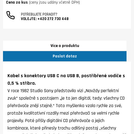
Cena za kus
(ceny jsou udány včetně DPH)
POTŘEBUJETE PORADIT?
VOLEJTE:
+420 272 730 448
Více o produktu
Poslat dotaz
Kabel s konektory USB C na USB B, postříbřené vodiče s
0,5 % stříbra.
V roce 1982 Studio Sony představilo vizi „Navždy perfektní
zvuk“ společně s postojem „je to jen digitál, tedy: všechny CD
přehrávače znějí stejně.“ Tato myšlenka vzala rychle za své,
protože kvalitativní rozdíly mezi přehrávači se velmi rychle
projevily. Poté přišly digitální CD přehrávače a jejich
kombinace, které přinesly trochu odlišný postoj „všechny