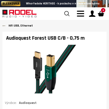
BLESKOVKA
Wharfedale HERITAGE - k poslechu v našem showroomu
0
HiFi USB, Ethernet
Audioquest Forest USB C/B
- 0,75 m
Výrobce:
Audioquest