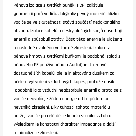
Pěnová izolace z tvrdých buněk (HCF) zajišťuje
geometrii párů vodičů. Jakýkoliv pevný materiál blízko
vodiče se ve skutečnosti stává součástí nedokonalého
obvodu. Izolace kabelů a desky plošných spojů absorbují
energii a způsobují ztráty. Část této energie je uložena
a následně uvolněna ve formě zkreslení. Izolace z
pěnové hmoty z tvrdýcmi buňkami je podobná izolaci z
pěnového PE používaného u AudioQuest cenově
dostupnějších kabelů, ale je injektována dusíkem za
účelem vytvoření vzduchových kapes, protože dusík
(podobně jako vzduch) neabsorbuje energii a proto se z
vodiče neuvolňuje žádná energie a tím pádem ani
nevzniká zkreslení. Díky tuhosti tohoto materiálu
udržují vodiče po celé délce kabelu stabilní vztah a
výsledkem je konstatní charakter impedance a další
minimalizace zkreslení.