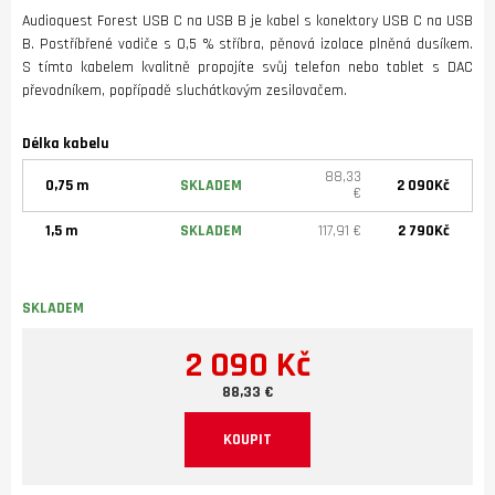
Audioquest Forest USB C na USB B je kabel s konektory USB C na USB
B. Postříbřené vodiče s 0,5 % stříbra, pěnová izolace plněná dusíkem.
S tímto kabelem kvalitně propojíte svůj telefon nebo tablet s DAC
převodníkem, popřípadě sluchátkovým zesilovačem.
Délka kabelu
88,33
0,75 m
SKLADEM
2 090Kč
€
1,5 m
SKLADEM
117,91 €
2 790Kč
SKLADEM
2 090 Kč
88,33 €
KOUPIT