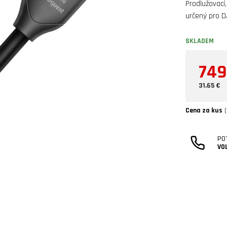
Prodlužovací
určený pro 
SKLADEM
749
31,65 €
Cena za kus
(
PO
VO