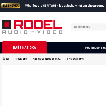
Wharfedale HERITAGE - k poslechu v našem showroomu
BLESKOVKA
NAŠE NABÍDKA
MULTIROOM SY
Úvod
Produkty
Kabely a příslušenství
Příslušenství