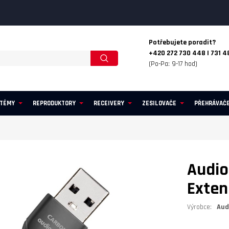
Potřebujete poradit?
+420 272 730 448 | 731 4
(Po-Pa: 9-17 hod)
STÉMY
REPRODUKTORY
RECEIVERY
ZESILOVAČE
PŘEHRÁVAČ
Audio
Exten
Výrobce:
Aud