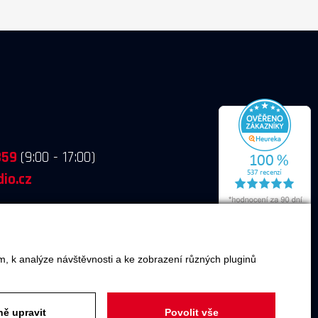
859
(9:00 - 17:00)
io.cz
m, k analýze návštěvnosti a ke zobrazení různých pluginů
O SPOLEČNOSTI
ě upravit
Povolit vše