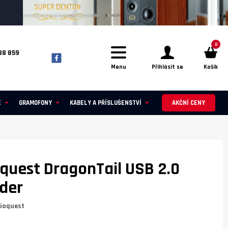
0
88 859
Menu
Přihlásit se
Košík
E
GRAMOFONY
KABELY A PŘÍSLUŠENSTVÍ
AKČNÍ CENY
quest DragonTail USB 2.0
der
ioquest