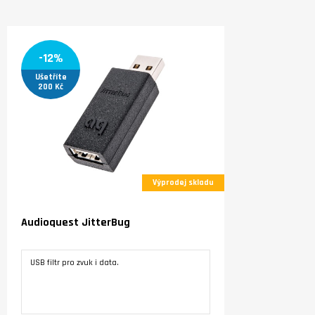
-12%
Ušetříte
200 Kč
Výprodej skladu
Audioquest JitterBug
USB filtr pro zvuk i data.