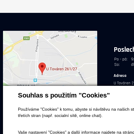
Poslec
Po - pá:
9
So:
d
Adresa
U Továren 2
Souhlas s použitím "Cookies"
Používáme "Cookies" k tomu, abyste si návštěvu na našich st
třetích stran (např. socialní sítě, online chat).
NEPŘEHLÉDNĚTE
NEŽ 
Vaše nastavení "Cookies" a další informace najdete na strán