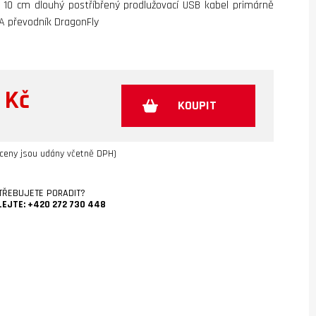
, 10 cm dlouhý postříbřený prodlužovací USB kabel primárně
DA převodník DragonFly
 Kč
KOUPIT
ceny jsou udány včetně DPH)
TŘEBUJETE PORADIT?
LEJTE:
+420 272 730 448