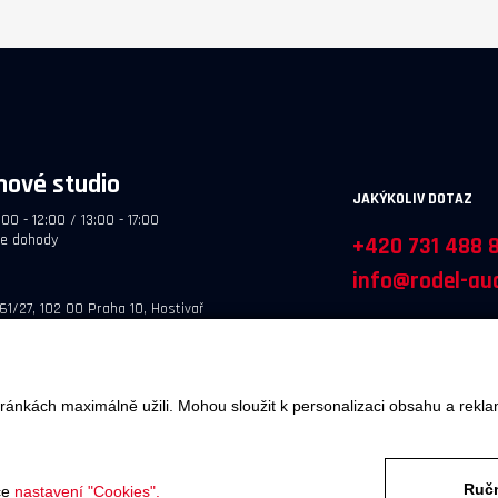
hové studio
JAKÝKOLIV DOTAZ
:00 - 12:00 / 13:00 - 17:00
le dohody
+420 731 488 
info@rodel-aud
61/27, 102 00 Praha 10, Hostivař
ránkách maximálně užili. Mohou sloužit k personalizaci obsahu a rekla
OBJEDNÁTE
SERVIS A REKLAMACE
Ručn
ce
nastavení "Cookies".