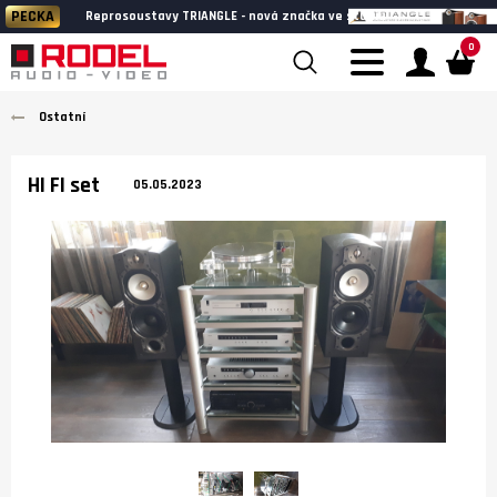
BLESKOVKA
a ve studiu
Wharfedale HERITAGE - k posle
0
Ostatní
HI FI set
05.05.2023