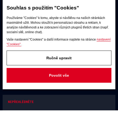
Souhlas s použitím "Cookies"
Poslechové studio
Používáme "Cookies" k tomu, abyste si návštěvu na našich stránkách
maximálně užili. Mohou sloužit k personalizaci obsahu a reklam, k
Po - pá:
9:00 - 12:00 / 13:00 - 17:00
analýze návštěvnosti a ke zobrazení různých pluginů třetích stran (např.
So:
dle dohody
socialní sítě, online chat).
Vaše nastavení "Cookies" a další informace najdete na stránce
nastavení
Adresa
"Cookies".
U Továren 261/27, 102 00 Praha 10,
Hostivař
Ručně upravit
JAKÝKOLIV DOTAZ
+420 731 488 859
(9:00 - 17:00)
Povolit vše
info@rodel-audio.cz
NEPŘEHLÉDNĚTE
Naše realizace
Magazín