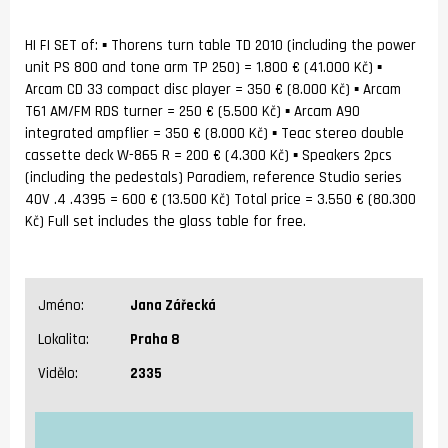
HI FI SET of: ▪ Thorens turn table TD 2010 (including the power
unit PS 800 and tone arm TP 250) = 1.800 € (41.000 Kč) ▪
Arcam CD 33 compact disc player = 350 € (8.000 Kč) ▪ Arcam
T61 AM/FM RDS turner = 250 € (5.500 Kč) ▪ Arcam A90
integrated ampflier = 350 € (8.000 Kč) ▪ Teac stereo double
cassette deck W-865 R = 200 € (4.300 Kč) ▪ Speakers 2pcs
(including the pedestals) Paradiem, reference Studio series
40V .4 .4395 = 600 € (13.500 Kč) Total price = 3.550 € (80.300
Kč) Full set includes the glass table for free.
Jméno:
Jana Zářecká
Lokalita:
Praha 8
Vidělo:
2335